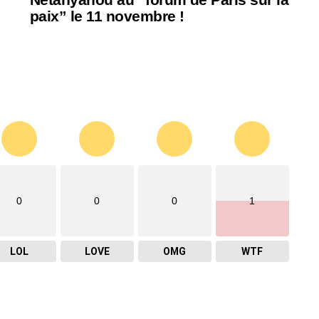
paix” le 11 novembre !
0
0
0
1
LOL
LOVE
OMG
WTF