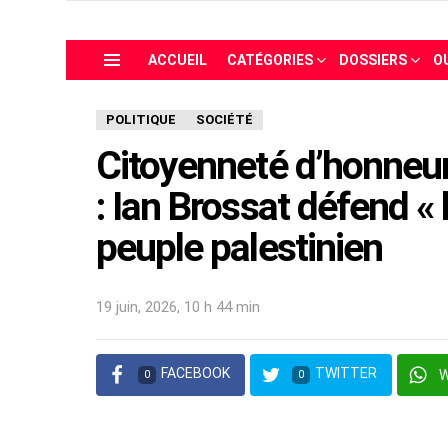
ACCUEIL
CATÉGORIES
DOSSIERS
O
Menu
POLITIQUE
SOCIÉTÉ
Citoyenneté d’honneur
: Ian Brossat défend « l
peuple palestinien
19 juin, 2026, 10 h 44 min
FACEBOOK
TWITTER
0
0