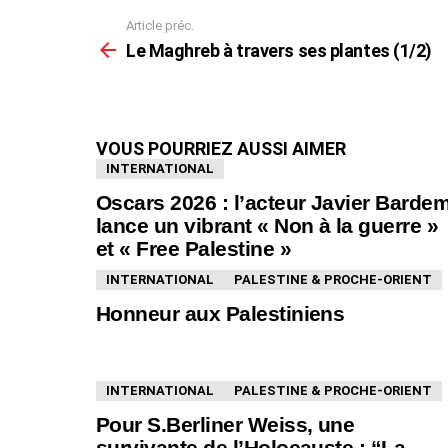
Article préc.
En
voir
Le Maghreb à travers ses plantes (1/2)
plus
VOUS POURRIEZ AUSSI AIMER
INTERNATIONAL
Oscars 2026 : l’acteur Javier Barde
lance un vibrant « Non à la guerre »
et « Free Palestine »
INTERNATIONAL
PALESTINE & PROCHE-ORIENT
Honneur aux Palestiniens
INTERNATIONAL
PALESTINE & PROCHE-ORIENT
Pour S.Berliner Weiss, une
survivante de l’Holocauste : “La