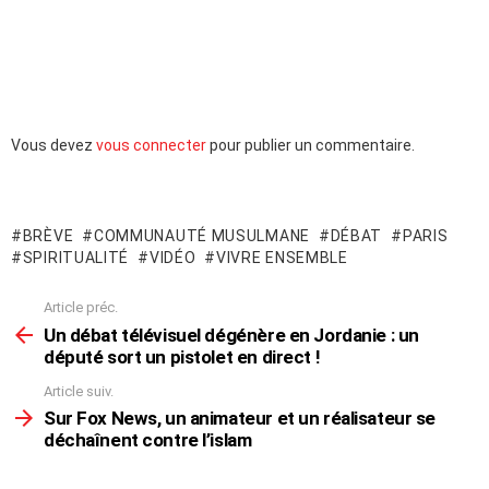
Laisser
Vous devez
vous connecter
pour publier un commentaire.
un
commentaire
BRÈVE
COMMUNAUTÉ MUSULMANE
DÉBAT
PARIS
SPIRITUALITÉ
VIDÉO
VIVRE ENSEMBLE
Article préc.
En
voir
Un débat télévisuel dégénère en Jordanie : un
plus
député sort un pistolet en direct !
Article suiv.
Sur Fox News, un animateur et un réalisateur se
déchaînent contre l’islam