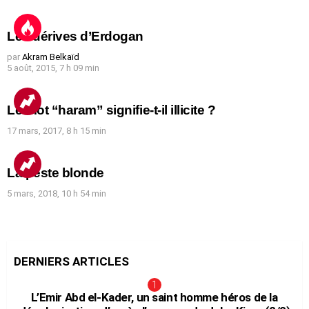
Les dérives d’Erdogan
par
Akram Belkaïd
5 août, 2015, 7 h 09 min
Le mot “haram” signifie-t-il illicite ?
17 mars, 2017, 8 h 15 min
La peste blonde
5 mars, 2018, 10 h 54 min
DERNIERS ARTICLES
L’Emir Abd el-Kader, un saint homme héros de la