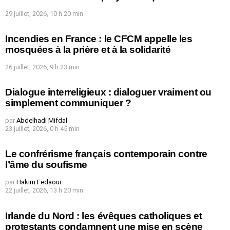
29 juillet, 2026, 10 h 20 min
Incendies en France : le CFCM appelle les
mosquées à la prière et à la solidarité
26 juillet, 2026, 9 h 23 min
Dialogue interreligieux : dialoguer vraiment ou
simplement communiquer ?
par
Abdelhadi Mifdal
23 juillet, 2026, 0 h 45 min
Le confrérisme français contemporain contre
l’âme du soufisme
par
Hakim Fedaoui
22 juillet, 2026, 13 h 20 min
Irlande du Nord : les évêques catholiques et
protestants condamnent une mise en scène