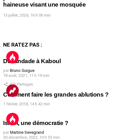
haineuse visant une mosquée
13 juillet, 2026, 16 h 06 min
NE RATEZ PAS :
Débandade à Kaboul
par
Bruno Guigue
18 août, 2021, 11 h 19 min
476
Partages
Comment faire les grandes ablutions ?
1 février, 2018, 14 h 42 min
Israël, une démocratie ?
par
Martine Sevegrand
30 décembre, 2022, 10 h 55 min