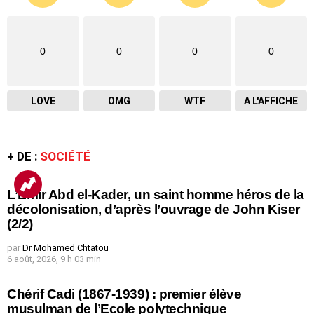
0
0
0
0
LOVE
OMG
WTF
A L'AFFICHE
+ DE :
SOCIÉTÉ
L’Emir Abd el-Kader, un saint homme héros de la
décolonisation, d’après l’ouvrage de John Kiser
(2/2)
par
Dr Mohamed Chtatou
6 août, 2026, 9 h 03 min
Chérif Cadi (1867-1939) : premier élève
musulman de l’Ecole polytechnique