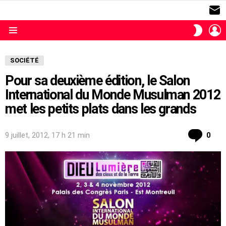
S
L
SWITC
SKIN
Menu
SOCIÉTÉ
Pour sa deuxième édition, le Salon
International du Monde Musulman 2012
met les petits plats dans les grands
com
9 juillet, 2012, 17 h 21 min
0