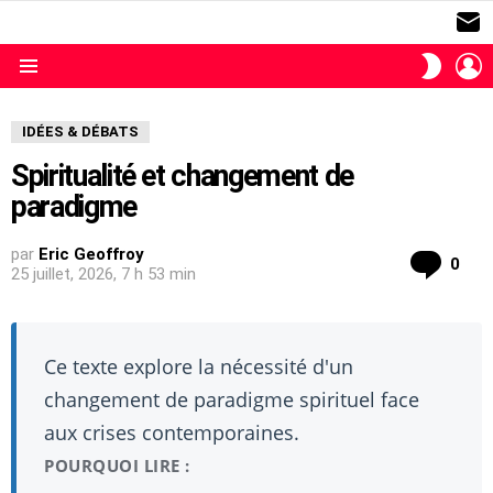
S
L
SWITC
SKIN
Menu
IDÉES & DÉBATS
Spiritualité et changement de
paradigme
par
Eric Geoffroy
com
0
25 juillet, 2026, 7 h 53 min
Ce texte explore la nécessité d'un
changement de paradigme spirituel face
aux crises contemporaines.
POURQUOI LIRE :