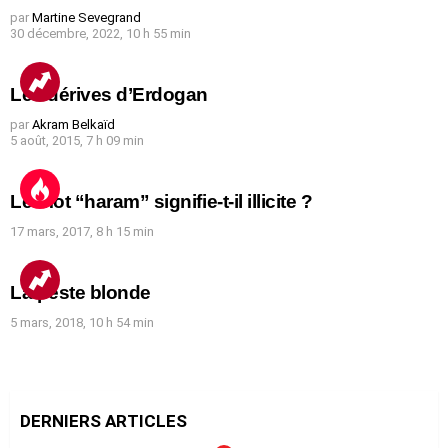
par
Martine Sevegrand
30 décembre, 2022, 10 h 55 min
Les dérives d’Erdogan
par
Akram Belkaïd
5 août, 2015, 7 h 09 min
Le mot “haram” signifie-t-il illicite ?
17 mars, 2017, 8 h 15 min
La peste blonde
5 mars, 2018, 10 h 54 min
DERNIERS ARTICLES