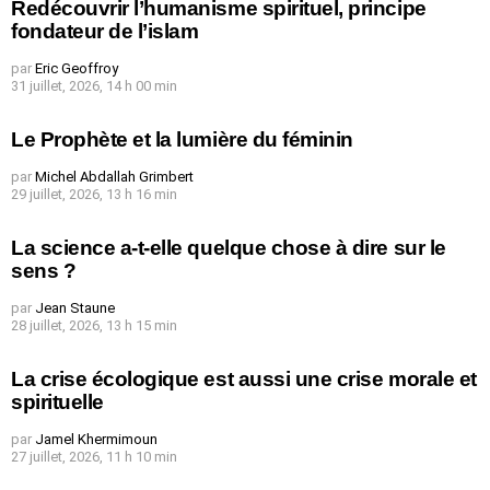
Redécouvrir l’humanisme spirituel, principe
fondateur de l’islam
par
Eric Geoffroy
31 juillet, 2026, 14 h 00 min
Le Prophète et la lumière du féminin
par
Michel Abdallah Grimbert
29 juillet, 2026, 13 h 16 min
La science a-t-elle quelque chose à dire sur le
sens ?
par
Jean Staune
28 juillet, 2026, 13 h 15 min
La crise écologique est aussi une crise morale et
spirituelle
par
Jamel Khermimoun
27 juillet, 2026, 11 h 10 min