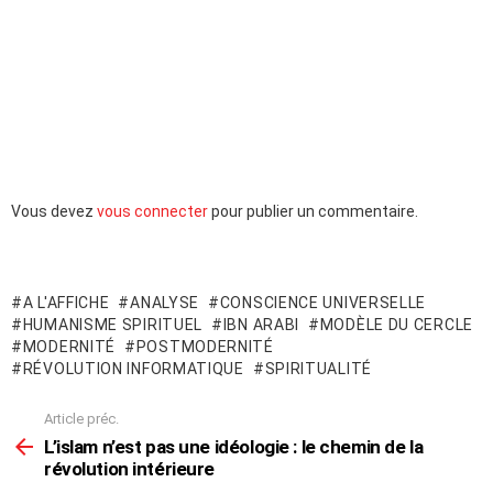
Laisser
Vous devez
vous connecter
pour publier un commentaire.
un
commentaire
A L'AFFICHE
ANALYSE
CONSCIENCE UNIVERSELLE
HUMANISME SPIRITUEL
IBN ARABI
MODÈLE DU CERCLE
MODERNITÉ
POSTMODERNITÉ
RÉVOLUTION INFORMATIQUE
SPIRITUALITÉ
Article préc.
En
voir
L’islam n’est pas une idéologie : le chemin de la
plus
révolution intérieure