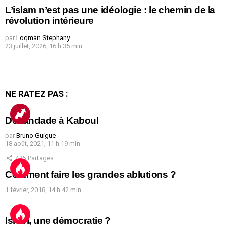
L’islam n’est pas une idéologie : le chemin de la
révolution intérieure
par
Loqman Stephany
23 juillet, 2026, 16 h 35 min
NE RATEZ PAS :
Débandade à Kaboul
par
Bruno Guigue
18 août, 2021, 11 h 19 min
476
Partages
Comment faire les grandes ablutions ?
1 février, 2018, 14 h 42 min
Israël, une démocratie ?