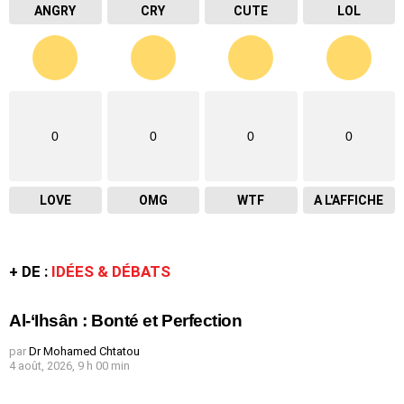
ANGRY
CRY
CUTE
LOL
0
0
0
0
LOVE
OMG
WTF
A L'AFFICHE
+ DE :
IDÉES & DÉBATS
Al-‘Ihsân : Bonté et Perfection
par
Dr Mohamed Chtatou
4 août, 2026, 9 h 00 min