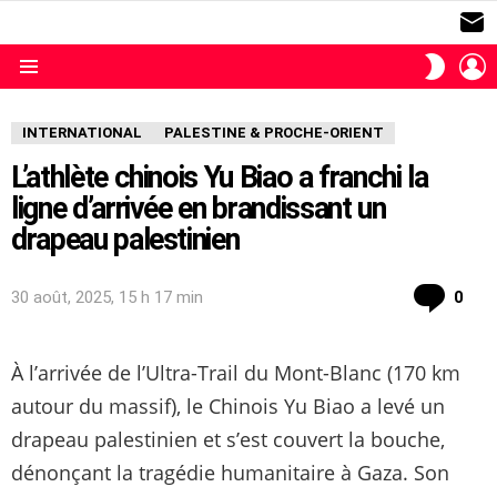
S
L
SWITC
SKIN
Menu
INTERNATIONAL
PALESTINE & PROCHE-ORIENT
L’athlète chinois Yu Biao a franchi la
ligne d’arrivée en brandissant un
drapeau palestinien
com
30 août, 2025, 15 h 17 min
0
À l’arrivée de l’Ultra-Trail du Mont-Blanc (170 km
autour du massif), le Chinois Yu Biao a levé un
drapeau palestinien et s’est couvert la bouche,
dénonçant la tragédie humanitaire à Gaza. Son