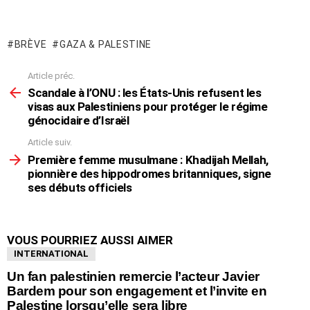
un
commentaire
BRÈVE
GAZA & PALESTINE
Article préc.
En
voir
Scandale à l’ONU : les États-Unis refusent les
plus
visas aux Palestiniens pour protéger le régime
génocidaire d’Israël
Article suiv.
Première femme musulmane : Khadijah Mellah,
pionnière des hippodromes britanniques, signe
ses débuts officiels
VOUS POURRIEZ AUSSI AIMER
INTERNATIONAL
Un fan palestinien remercie l’acteur Javier
Bardem pour son engagement et l’invite en
Palestine lorsqu’elle sera libre