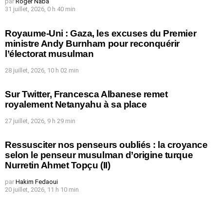
par
Roger Naba
31 juillet, 2026, 0 h 40 min
Royaume-Uni : Gaza, les excuses du Premier
ministre Andy Burnham pour reconquérir
l’électorat musulman
28 juillet, 2026, 10 h 02 min
Sur Twitter, Francesca Albanese remet
royalement Netanyahu à sa place
27 juillet, 2026, 9 h 29 min
Ressusciter nos penseurs oubliés : la croyance
selon le penseur musulman d’origine turque
Nurretin Ahmet Topçu (II)
par
Hakim Fedaoui
20 juillet, 2026, 11 h 10 min