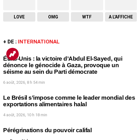
LOVE
OMG
WTF
A L'AFFICHE
+ DE :
INTERNATIONAL
États-Unis : la victoire d’Abdul El-Sayed, qui
dénonce le génocide à Gaza, provoque un
séisme au sein du Parti démocrate
6 août, 2026, 8 h 54 min
Le Brésil s’impose comme le leader mondial des
exportations alimentaires halal
4 août, 2026, 10 h 18 min
Pérégrinations du pouvoir califal