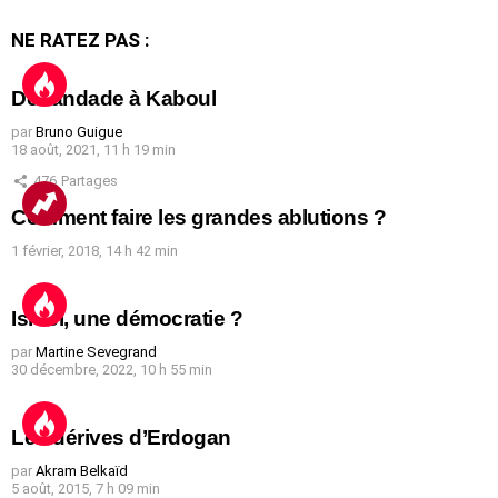
NE RATEZ PAS :
Débandade à Kaboul
par
Bruno Guigue
18 août, 2021, 11 h 19 min
476
Partages
Comment faire les grandes ablutions ?
1 février, 2018, 14 h 42 min
Israël, une démocratie ?
par
Martine Sevegrand
30 décembre, 2022, 10 h 55 min
Les dérives d’Erdogan
par
Akram Belkaïd
5 août, 2015, 7 h 09 min