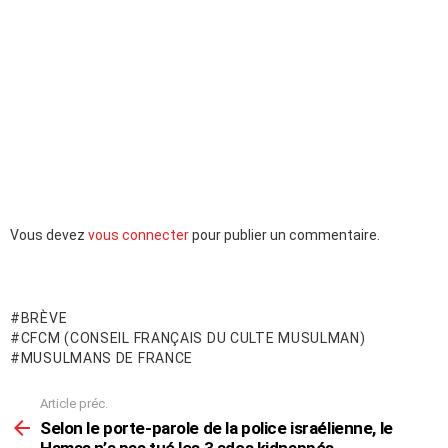
Laisser
Vous devez
vous connecter
pour publier un commentaire.
un
commentaire
BRÈVE
CFCM (CONSEIL FRANÇAIS DU CULTE MUSULMAN)
MUSULMANS DE FRANCE
Article préc.
En
voir
Selon le porte-parole de la police israélienne, le
plus