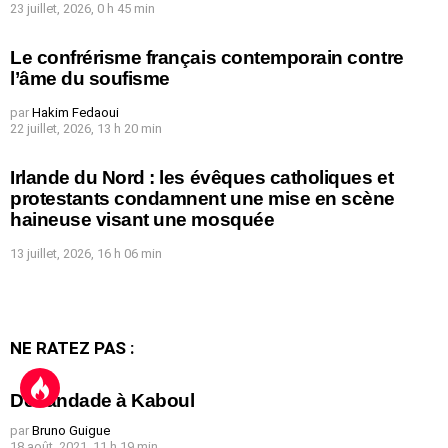
23 juillet, 2026, 0 h 45 min
Le confrérisme français contemporain contre
l’âme du soufisme
par
Hakim Fedaoui
22 juillet, 2026, 13 h 20 min
Irlande du Nord : les évêques catholiques et
protestants condamnent une mise en scène
haineuse visant une mosquée
13 juillet, 2026, 16 h 06 min
NE RATEZ PAS :
Débandade à Kaboul
par
Bruno Guigue
18 août, 2021, 11 h 19 min