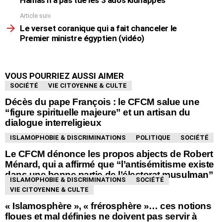
Hamas n’a pas tué les 3 ados kidnappés
Article suiv.
Le verset coranique qui a fait chanceler le
Premier ministre égyptien (vidéo)
VOUS POURRIEZ AUSSI AIMER
SOCIÉTÉ
VIE CITOYENNE & CULTE
Décès du pape François : le CFCM salue une
“figure spirituelle majeure” et un artisan du
dialogue interreligieux
ISLAMOPHOBIE & DISCRIMINATIONS
POLITIQUE
SOCIÉTÉ
Le CFCM dénonce les propos abjects de Robert
Ménard, qui a affirmé que “l’antisémitisme existe
dans une bonne partie de l’électorat musulman”
ISLAMOPHOBIE & DISCRIMINATIONS
SOCIÉTÉ
VIE CITOYENNE & CULTE
« Islamosphère », « frérosphère »… ces notions
floues et mal définies ne doivent pas servir à