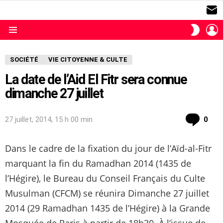
S
L
SWITC
SKIN
Menu
SOCIÉTÉ
VIE CITOYENNE & CULTE
La date de l’Aid El Fitr sera connue
dimanche 27 juillet
com
27 juillet, 2014, 15 h 00 min
0
Dans le cadre de la fixation du jour de l’Aïd-al-Fitr
marquant la fin du Ramadhan 2014 (1435 de
l’Hégire), le Bureau du Conseil Français du Culte
Musulman (CFCM) se réunira Dimanche 27 juillet
2014 (29 Ramadhan 1435 de l’Hégire) à la Grande
Mosquée de Paris à partir de 18h30. À l’issue de