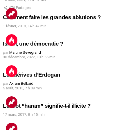
476
Partages
Comment faire les grandes ablutions ?
1 février, 2018, 14 h 42 min
Israël, une démocratie ?
par
Martine Sevegrand
30 décembre, 2022, 10 h 55 min
Les dérives d’Erdogan
par
Akram Belkaïd
5 août, 2015, 7 h 09 min
Le mot “haram” signifie-t-il illicite ?
17 mars, 2017, 8 h 15 min