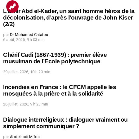
L’Emir Abd el-Kader, un saint homme héros de la
décolonisation, d’après l’ouvrage de John Kiser
(2/2)
par
Dr Mohamed Chtatou
6 août, 2026, 9 h 03 min
Chérif Cadi (1867-1939) : premier élève
musulman de l’Ecole polytechnique
29 juillet, 2026, 10 h 20 min
Incendies en France : le CFCM appelle les
mosquées à la prière et à la solidarité
26 juillet, 2026, 9 h 23 min
Dialogue interreligieux : dialoguer vraiment ou
simplement communiquer ?
par
Abdelhadi Mifdal