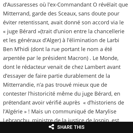
d’Aussaresses où l’ex-Commandant O révélait que
Mitterrand, garde des Sceaux, sans doute pour
éviter retentissant, avait donné son accord via le
« juge Bérard »(trait d’union entre la chancellerie
et les généraux d’Alger) à l’élimination de Larbi
Ben M’hidi (dont la rue portant le nom a été
arpentée par le président Macron) . Le Monde,
dont le rédacteur venait de chez Lambert avant
d’essayer de faire partie durablement de la
Mitterrandie, n’a pas trouvé mieux que de
contester l’historicité même du juge Bérard, en
prétendant avoir vérifié auprès « d’historiens de
l’Algérie » ! Mais un communiqué de Marylise
Lebranchu, ministre de la justice de Jospin, est
SHARE THIS
venu confirmer l’existence de Bérard en précisant