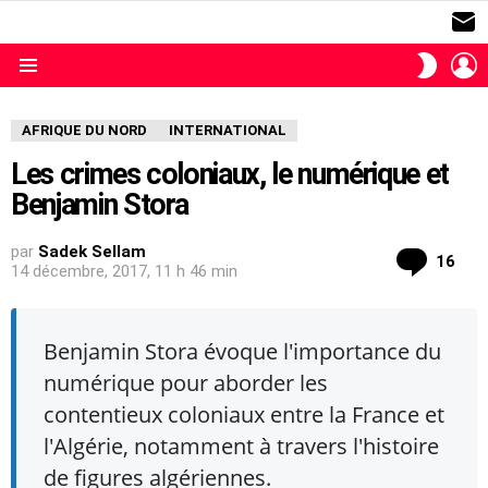
S
L
SWITC
SKIN
Menu
AFRIQUE DU NORD
INTERNATIONAL
Les crimes coloniaux, le numérique et
Benjamin Stora
par
Sadek Sellam
com
16
14 décembre, 2017, 11 h 46 min
Benjamin Stora évoque l'importance du
numérique pour aborder les
contentieux coloniaux entre la France et
l'Algérie, notamment à travers l'histoire
de figures algériennes.