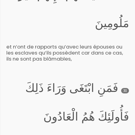
مَلُومِينَ
et n’ont de rapports qu’avec leurs épouses ou
les esclaves qu’ils possèdent car dans ce cas,
ils ne sont pas blâmables,
فَمَنِ ابْتَغَى وَرَاءَ ذَلِكَ
31
فَأُولَئِكَ هُمُ الْعَادُونَ