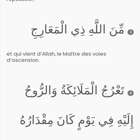
مِّنَ اللَّهِ ذِي الْمَعَارِجِ
3
et qui vient d’Allah, le Maître des voies
d’ascension.
تَعْرُجُ الْمَلَائِكَةُ وَالرُّوحُ
4
إِلَيْهِ فِي يَوْمٍ كَانَ مِقْدَارُهُ