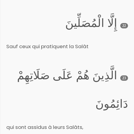
إِلَّا الْمُصَلِّينَ
22
Sauf ceux qui pratiquent la Salât
الَّذِينَ هُمْ عَلَى صَلَاتِهِمْ
23
دَائِمُونَ
qui sont assidus à leurs Salâts,