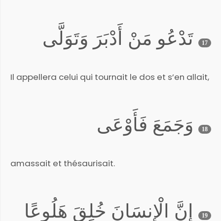
تَدْعُو مَنْ أَدْبَرَ وَتَوَلَّى
17
Il appellera celui qui tournait le dos et s’en allait,
وَجَمَعَ فَأَوْعَى
18
amassait et thésaurisait.
إِنَّ الْإِنسَانَ خُلِقَ هَلُوعًا
19