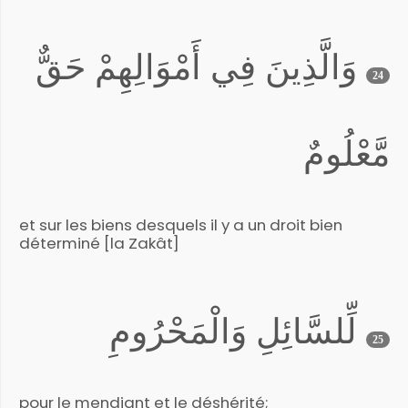
وَالَّذِينَ فِي أَمْوَالِهِمْ حَقٌّ
24
مَّعْلُومٌ
et sur les biens desquels il y a un droit bien
déterminé [la Zakât]
لِّلسَّائِلِ وَالْمَحْرُومِ
25
pour le mendiant et le déshérité;