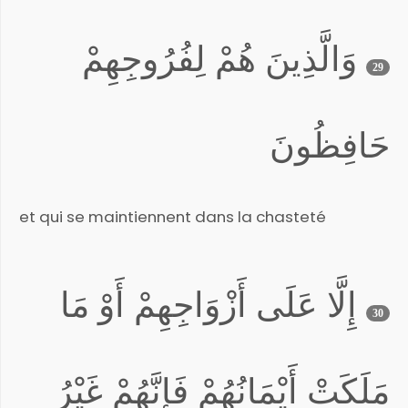
وَالَّذِينَ هُمْ لِفُرُوجِهِمْ
29
حَافِظُونَ
et qui se maintiennent dans la chasteté
إِلَّا عَلَى أَزْوَاجِهِمْ أَوْ مَا
30
مَلَكَتْ أَيْمَانُهُمْ فَإِنَّهُمْ غَيْرُ