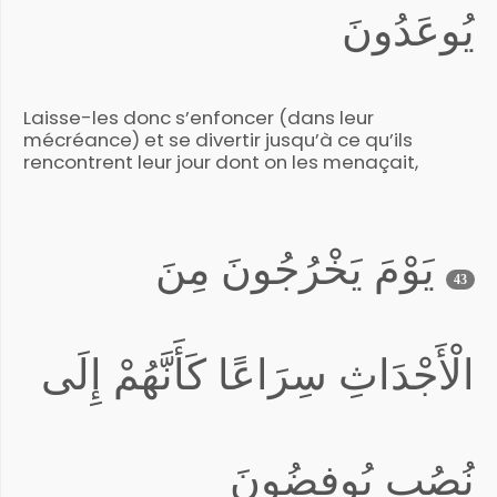
يُوعَدُونَ
Laisse-les donc s’enfoncer (dans leur
mécréance) et se divertir jusqu’à ce qu’ils
rencontrent leur jour dont on les menaçait,
يَوْمَ يَخْرُجُونَ مِنَ
43
الْأَجْدَاثِ سِرَاعًا كَأَنَّهُمْ إِلَى
نُصُبٍ يُوفِضُونَ