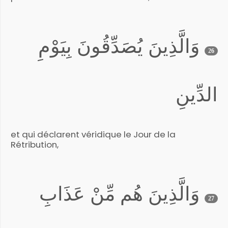
وَالَّذِينَ يُصَدِّقُونَ بِيَوْمِ
26
الدِّينِ
et qui déclarent véridique le Jour de la
Rétribution,
وَالَّذِينَ هُم مِّنْ عَذَابِ
27