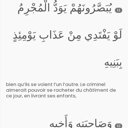
يُبَصَّرُونَهُمْ يَوَدُّ الْمُجْرِمُ
11
لَوْ يَفْتَدِي مِنْ عَذَابِ يَوْمِئِذٍ
بِبَنِيهِ
bien qu’ils se voient l’un l’autre. Le criminel
aimerait pouvoir se racheter du châtiment de
ce jour, en livrant ses enfants,
وَصَاحِبَتِهِ وَأَخِيهِ
12