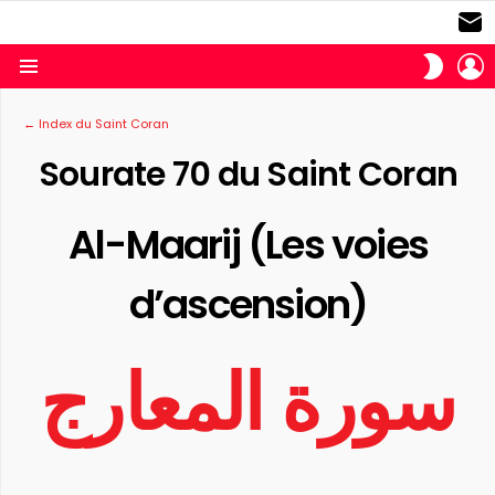
S
L
SWITC
SKIN
Menu
← Index du Saint Coran
Sourate 70 du Saint Coran
Al-Maarij (Les voies
d’ascension)
سورة المعارج