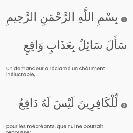
بِسْمِ اللَّهِ الرَّحْمَنِ الرَّحِيمِ
1
سَأَلَ سَائِلٌ بِعَذَابٍ وَاقِعٍ
Un demandeur a réclamé un châtiment
inéluctable,
لِّلْكَافِرِينَ لَيْسَ لَهُ دَافِعٌ
2
pour les mécréants, que nul ne pourrait
repousser,