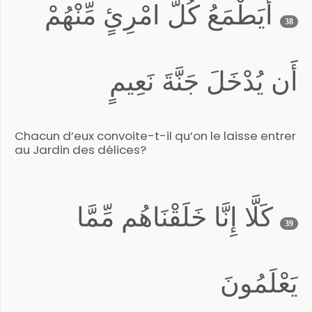
أَيَطْمَعُ كُلُّ امْرِئٍ مِّنْهُمْ
38
أَن يُدْخَلَ جَنَّةَ نَعِيمٍ
Chacun d’eux convoite-t-il qu’on le laisse entrer
au Jardin des délices?
كَلَّا إِنَّا خَلَقْنَاهُم مِّمَّا
39
يَعْلَمُونَ