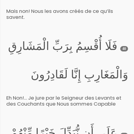
Mais non! Nous les avons créés de ce qu’ils
savent.
فَلَا أُقْسِمُ بِرَبِّ الْمَشَارِقِ
40
وَالْمَغَارِبِ إِنَّا لَقَادِرُونَ
Eh Non!… Je jure par le Seigneur des Levants et
des Couchants que Nous sommes Capable
عَلَى أَن نُّبَدِّلَ خَيْرًا مِّنْهُمْ