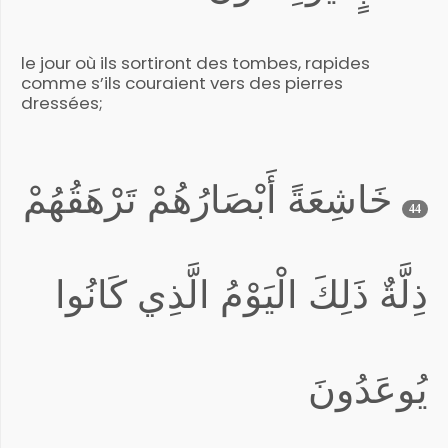
le jour où ils sortiront des tombes, rapides
comme s’ils couraient vers des pierres
dressées;
خَاشِعَةً أَبْصَارُهُمْ تَرْهَقُهُمْ
44
ذِلَّةٌ ذَلِكَ الْيَوْمُ الَّذِي كَانُوا
يُوعَدُونَ