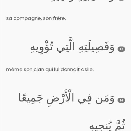
sa compagne, son frère,
وَفَصِيلَتِهِ الَّتِي تُؤْوِيهِ
13
même son clan qui lui donnait asile,
وَمَن فِي الْأَرْضِ جَمِيعًا
14
ثُمَّ يُنجِيهِ