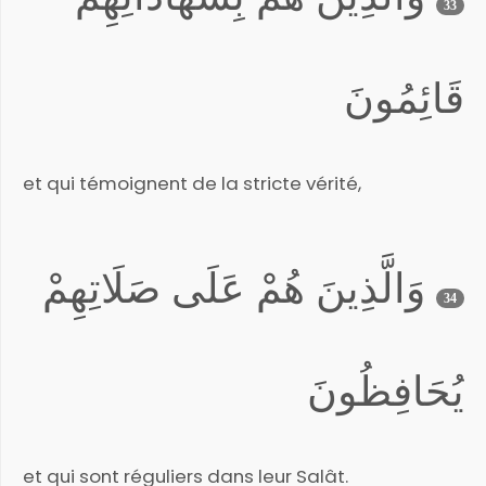
33
قَائِمُونَ
et qui témoignent de la stricte vérité,
وَالَّذِينَ هُمْ عَلَى صَلَاتِهِمْ
34
يُحَافِظُونَ
et qui sont réguliers dans leur Salât.