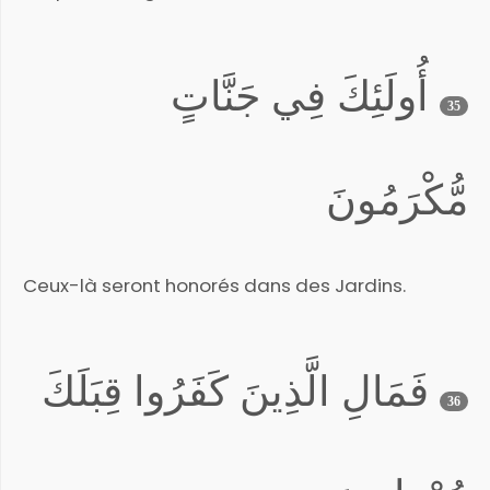
أُولَئِكَ فِي جَنَّاتٍ
35
مُّكْرَمُونَ
Ceux-là seront honorés dans des Jardins.
فَمَالِ الَّذِينَ كَفَرُوا قِبَلَكَ
36