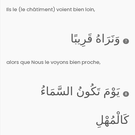
Ils le (le châtiment) voient bien loin,
وَنَرَاهُ قَرِيبًا
7
alors que Nous le voyons bien proche,
يَوْمَ تَكُونُ السَّمَاءُ
8
كَالْمُهْلِ