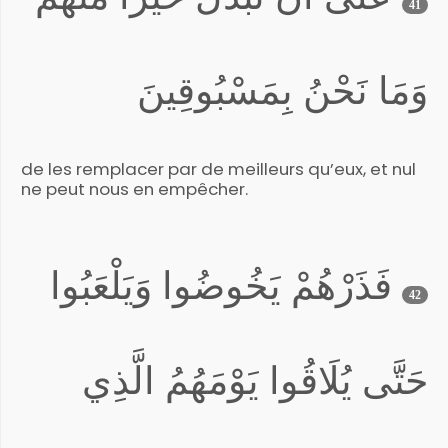
41
وَمَا نَحْنُ بِمَسْبُوقِينَ
de les remplacer par de meilleurs qu’eux, et nul
ne peut nous en empêcher.
فَذَرْهُمْ يَخُوضُوا وَيَلْعَبُوا
42
حَتَّى يُلَاقُوا يَوْمَهُمُ الَّذِي