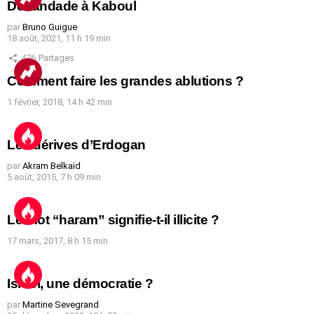
Débandade à Kaboul
par
Bruno Guigue
18 août, 2021, 11 h 19 min
476
Partages
Comment faire les grandes ablutions ?
1 février, 2018, 14 h 42 min
Les dérives d’Erdogan
par
Akram Belkaïd
5 août, 2015, 7 h 09 min
Le mot “haram” signifie-t-il illicite ?
17 mars, 2017, 8 h 15 min
Israël, une démocratie ?
par
Martine Sevegrand