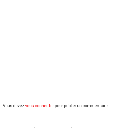
Laisser
Vous devez
vous connecter
pour publier un commentaire.
un
commentaire