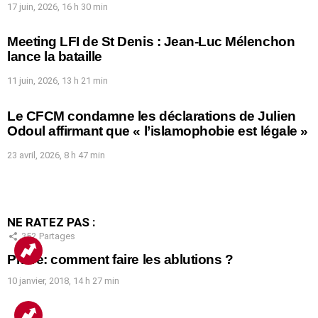
17 juin, 2026, 16 h 30 min
Meeting LFI de St Denis : Jean-Luc Mélenchon
lance la bataille
11 juin, 2026, 13 h 21 min
Le CFCM condamne les déclarations de Julien
Odoul affirmant que « l’islamophobie est légale »
23 avril, 2026, 8 h 47 min
NE RATEZ PAS :
352
Partages
Prière: comment faire les ablutions ?
10 janvier, 2018, 14 h 27 min