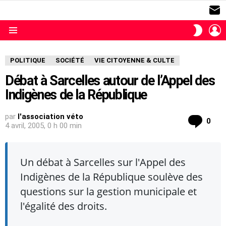
S
L
SWITC
SKIN
Menu
POLITIQUE
SOCIÉTÉ
VIE CITOYENNE & CULTE
Débat à Sarcelles autour de l’Appel des
Indigènes de la République
par
l'association véto
com
0
4 avril, 2005, 0 h 00 min
Un débat à Sarcelles sur l'Appel des
Indigènes de la République soulève des
questions sur la gestion municipale et
l'égalité des droits.