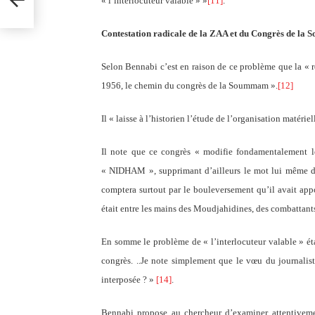
« l’interlocuteur valable » »
[11]
.
Contestation radicale de la ZAA et du Congrès de la
Selon Bennabi c’est en raison de ce problème que la « ré
1956, le chemin du congrès de la Soummam ».
[12]
Il « laisse à l’historien l’étude de l’organisation matérie
Il note que ce congrès « modifie fondamentalement le
« NIDHAM », supprimant d’ailleurs le mot lui même 
comptera surtout par le bouleversement qu’il avait appo
était entre les mains des Moudjahidines, des combattants,
En somme le problème de « l’interlocuteur valable » étai
congrès. ..Je note simplement que le vœu du journalis
interposée ? »
[14]
.
Bennabi propose au chercheur d’examiner attentiveme