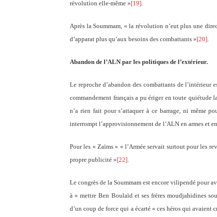
révolution elle-même »
[19]
.
Après la Soummam, « la révolution n’eut plus une direc
d’apparat plus qu’aux besoins des combattants »
[20]
.
Abandon de l’ALN par les politiques de l’extérieur.
Le reproche d’abandon des combattants de l’intérieur e
commandement français a pu ériger en toute quiétude la l
n’a rien fait pour s’attaquer à ce barrage, ni même p
interrompt l’approvisionnement de l’ALN en armes et 
Pour les « Zaïms » « l’Armée servait surtout pour les rev
propre publicité »
[22]
.
Le congrès de la Soummam est encore vilipendé pour avoir
à « mettre Ben Boulaïd et ses frères moudjahidines sous
d’un coup de force qui a écarté « ces héros qui avaient c