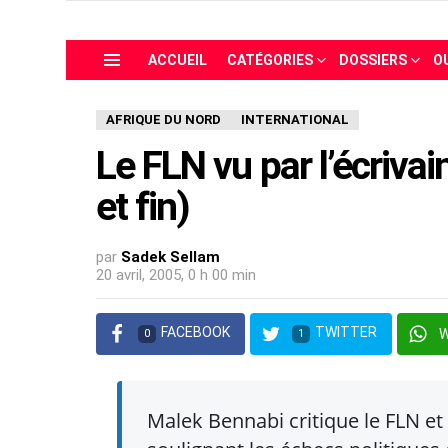
ACCUEIL
CATÉGORIES
DOSSIERS
O
Menu
AFRIQUE DU NORD
INTERNATIONAL
Le FLN vu par l’écriva
et fin)
par
Sadek Sellam
20 avril, 2005, 0 h 00 min
FACEBOOK
TWITTER
0
1
Malek Bennabi critique le FLN et 