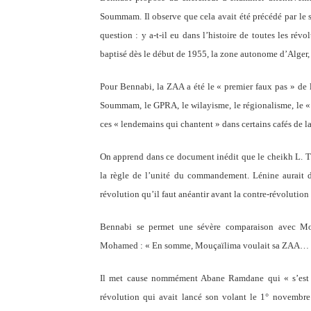
Soummam. Il observe que cela avait été précédé par le s
question : y a-t-il eu dans l’histoire de toutes les rév
baptisé dès le début de 1955, la zone autonome d’Alger
Pour Bennabi, la ZAA a été le « premier faux pas » de l
Soummam, le GPRA, le wilayisme, le régionalisme, le « 
ces « lendemains qui chantent » dans certains cafés de
On apprend dans ce document inédit que le cheikh L. T
la règle de l’unité du commandement. Lénine aurait
révolution qu’il faut anéantir avant la contre-révolutio
Bennabi se permet une sévère comparaison avec Mouç
Mohamed : « En somme, Mouçaïlima voulait sa ZAA…
Il met cause nommément Abane Ramdane qui « s’est prê
révolution qui avait lancé son volant le 1° novembre 