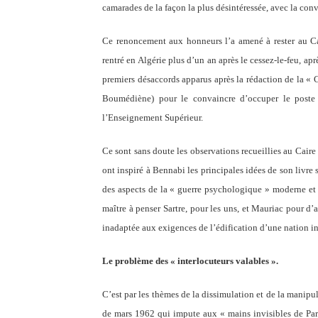
camarades de la façon la plus désintéressée, avec la con
Ce renoncement aux honneurs l’a amené à rester au Cair
rentré en Algérie plus d’un an après le cessez-le-feu, ap
premiers désaccords apparus après la rédaction de la « 
Boumédiène) pour le convaincre d’occuper le poste d
l’Enseignement Supérieur.
Ce sont sans doute les observations recueillies au Cair
ont inspiré à Bennabi les principales idées de son livre
des aspects de la « guerre psychologique » moderne et
maître à penser Sartre, pour les uns, et Mauriac pour d’
inadaptée aux exigences de l’édification d’une nation in
Le problème des « interlocuteurs valables ».
C’est par les thèmes de la dissimulation et de la manipu
de mars 1962 qui impute aux « mains invisibles de Pari