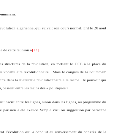
 Soummam.
volution algérienne, qui suivait son cours normal, prît le 20 août
lle de cette réunion »
[13]
.
s structures de la révolution, en mettant le CCE à la place du
du vocabulaire révolutionnaire…Mais le congrès de la Soummam
rté dans la hiérarchie révolutionnaire elle même : le pouvoir qui
 passent entre les mains des « politiques ».
t inscrit entre les lignes, sinon dans les lignes, au programme du
te parisien a été exaucé. Simple vœu ou suggestion par personne
nt l’évolution qui a conduit au renversement du congrès de la