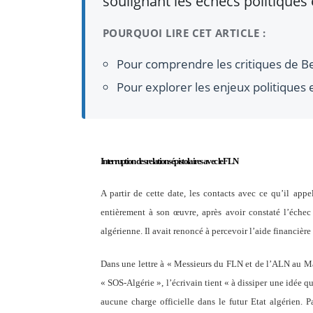
soulignant les échecs politiques 
POURQUOI LIRE CET ARTICLE :
Pour comprendre les critiques de Ben
Pour explorer les enjeux politiques e
Interruption des relations épistolaires avec le FLN
A partir de cette date, les contacts avec ce qu’il app
entièrement à son œuvre, après avoir constaté l’échec 
algérienne. Il avait renoncé à percevoir l’aide financière
Dans une lettre à « Messieurs du FLN et de l’ALN au Mar
« SOS-Algérie », l’écrivain tient « à dissiper une idée q
aucune charge officielle dans le futur Etat algérien.