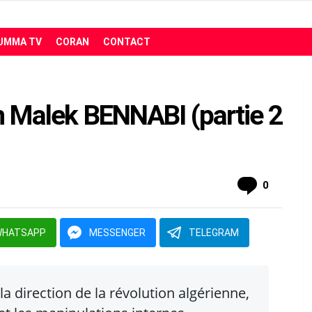
UMMA TV
CORAN
CONTACT
in Malek BENNABI (partie 2
comment
0
WHATSAPP
MESSENGER
TELEGRAM
la direction de la révolution algérienne,