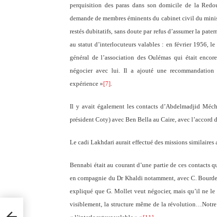
perquisition des paras dans son domicile de la Redo
demande de membres éminents du cabinet civil du minist
restés dubitatifs, sans doute par refus d’assumer la pat
au statut d’interlocuteurs valables : en février 1956, l
général de l’association des Oulémas qui était enco
négocier avec lui. Il a ajouté une recommandation 
expérience »
[7]
.
Il y avait également les contacts d’Abdelmadjid Méche
président Coty) avec Ben Bella au Caire, avec l’accord 
Le cadi Lakhdari aurait effectué des missions similaires 
Bennabi était au courant d’une partie de ces contacts q
en compagnie du Dr Khaldi notamment, avec C. Bourdet a
expliqué que G. Mollet veut négocier, mais qu’il ne le f
visiblement, la structure même de la révolution…Notre