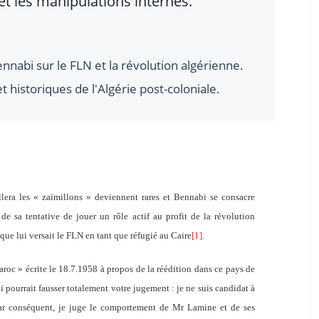
et les manipulations internes.
nabi sur le FLN et la révolution algérienne.
t historiques de l'Algérie post-coloniale.
ellera les « zaïmillons » deviennent rares et Bennabi se consacre
de sa tentative de jouer un rôle actif au profit de la révolution
 que lui versait le FLN en tant que réfugié au Caire
[1]
.
oc » écrite le 18.7.1958 à propos de la réédition dans ce pays de
ui pourrait fausser totalement votre jugement : je ne suis candidat à
 Par conséquent, je juge le comportement de Mr Lamine et de ses