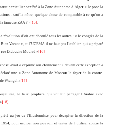
tatut particulier conféré à la Zone Autonome d’Alger. « Je pose la
olutions , sauf la nôtre, quelque chose de comparable à ce qu’on a
, la fameuse ZAA ? »
[15]
.
a révolution d’où ont découlé tous les autres : « le congrès de la
Bien Vacant », et l’UGEMA-il ne faut pas l’oublier- qui a préparé
 la rue Didouche Mourad »
[16]
ébessi avait « exprimé son étonnement » devant cette exception à
 déclaré une « Zone Autonome de Moscou le foyer de la contre-
n de Wrangel »
[17]
aïlima, le faux prophète qui voulait partager l’Arabie avec
 »
[18]
té au jeu de l’illusionniste pour décapiter la direction de la
1954, pour usurper son pouvoir et tenter de l’utiliser contre la