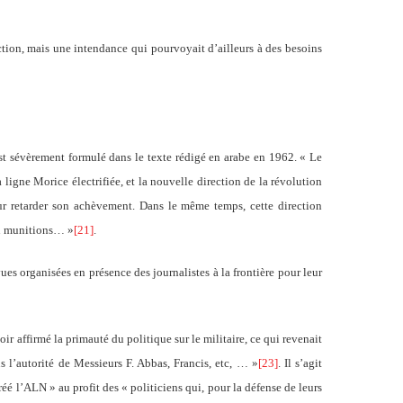
tion, mais une intendance qui pourvoyait d’ailleurs à des besoins
st sévèrement formulé dans le texte rédigé en arabe en 1962. « Le
igne Morice électrifiée, et la nouvelle direction de la révolution
our retarder son achèvement. Dans le même temps, cette direction
en munitions… »
[21]
.
ues organisées en présence des journalistes à la frontière pour leur
 affirmé la primauté du politique sur le militaire, ce qui revenait
 l’autorité de Messieurs F. Abbas, Francis, etc, … »
[23]
. Il s’agit
réé l’ALN » au profit des « politiciens qui, pour la défense de leurs