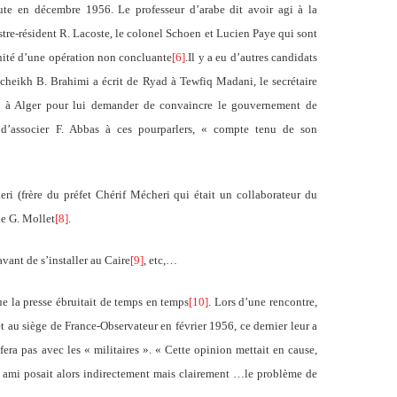
ute en décembre 1956. Le professeur d’arabe dit avoir agi à la
re-résident R. Lacoste, le colonel Schoen et Lucien Paye qui sont
ernité d’une opération non concluante
[6]
.Il y a eu d’autres candidats
e cheikh B. Brahimi a écrit de Ryad à Tewfiq Madani, le secrétaire
re à Alger pour lui demander de convaincre le gouvernement de
d’associer F. Abbas à ces pourparlers, « compte tenu de son
ri (frère du préfet Chérif Mécheri qui était un collaborateur du
de G. Mollet
[8]
.
avant de s’installer au Caire
[9]
, etc,…
ue la presse ébruitait de temps en temps
[10]
. Lors d’une rencontre,
u siège de France-Observateur en février 1956, ce dernier leur a
era pas avec les « militaires ». « Cette opinion mettait en cause,
 ami posait alors indirectement mais clairement …le problème de