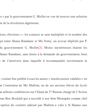
es » par le gouvernement G. Mollet en vue de trouver une solution
re de la révolution algérienne.
ons, élections »-, les contacts se sont multipliés et le nombre des
 Alger entre Abane Ramdane et Me Verny, un avocat dépêché par P.
 du gouvernement G. Mollet
[3]
. Moins mystérieuses étaient les
et Abane Ramdane, sans doute à la demande du gouvernement, bien
de l’interview dans laquelle il recommandait ouvertement la
oulait être préféré à tous les autres « interlocuteurs valables » en
Par l’entremise de Me Mallem, un de ses anciens élèves du lycée
 ailleurs conférencier sur l’Islam du 5° Bureau chargé de l’Action
’Omar Ben Boulaïd qui a succédé à son frère Mustapha comme chef
terception du courrier adressé par Mallem a valu à Si Hamza une