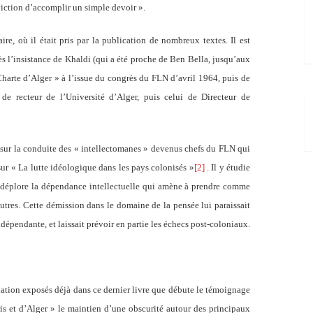
viction d’accomplir un simple devoir ».
e, où il était pris par la publication de nombreux textes. Il est
rès l’insistance de Khaldi (qui a été proche de Ben Bella, jusqu’aux
Charte d’Alger » à l’issue du congrès du FLN d’avril 1964, puis de
e recteur de l’Université d’Alger, puis celui de Directeur de
e sur la conduite des « intellectomanes » devenus chefs du FLN qui
 sur « La lutte idéologique dans les pays colonisés »
[2]
. Il y étudie
 déplore la dépendance intellectuelle qui amène à prendre comme
autres. Cette démission dans le domaine de la pensée lui paraissait
dépendante, et laissait prévoir en partie les échecs post-coloniaux.
lation exposés déjà dans ce dernier livre que débute le témoignage
s et d’Alger » le maintien d’une obscurité autour des principaux