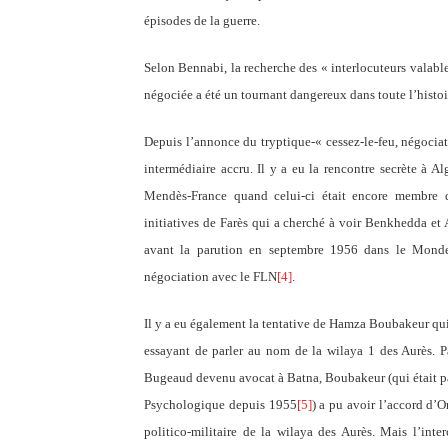
épisodes de la guerre.
Selon Bennabi, la recherche des « interlocuteurs valabl
négociée a été un tournant dangereux dans toute l’histoi
Depuis l’annonce du tryptique-« cessez-le-feu, négociati
intermédiaire accru. Il y a eu la rencontre secrète à
Mendès-France quand celui-ci était encore membre
initiatives de Farès qui a cherché à voir Benkhedda 
avant la parution en septembre 1956 dans le Monde 
négociation avec le FLN
[4]
.
Il y a eu également la tentative de Hamza Boubakeur qui v
essayant de parler au nom de la wilaya 1 des Aurès. 
Bugeaud devenu avocat à Batna, Boubakeur (qui était par
Psychologique depuis 1955
[5]
) a pu avoir l’accord d
politico-militaire de la wilaya des Aurès. Mais l’in