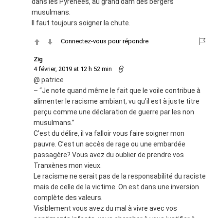
dans les Pyrénées, au grand dam des bergers
musulmans.
Il faut toujours soigner la chute.
Connectez-vous pour répondre
Zig
4 février, 2019 at 12 h 52 min
@ patrice
– “Je note quand même le fait que le voile contribue à
alimenter le racisme ambiant, vu qu’il est à juste titre
perçu comme une déclaration de guerre par les non
musulmans.”
C’est du délire, il va falloir vous faire soigner mon
pauvre. C’est un accès de rage ou une embardée
passagère? Vous avez du oublier de prendre vos
Tranxènes mon vieux.
Le racisme ne serait pas de la responsabilité du raciste
mais de celle de la victime. On est dans une inversion
complète des valeurs.
Visiblement vous avez du mal à vivre avec vos