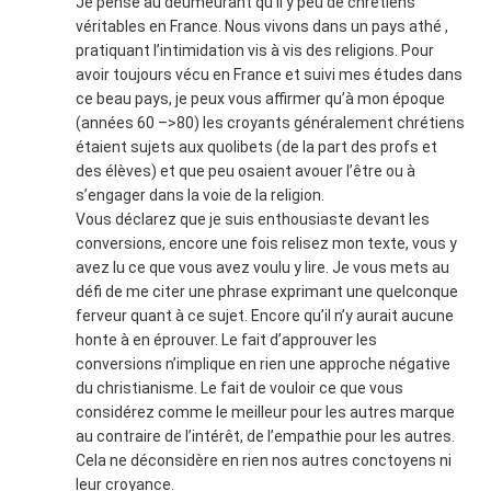
Je pense au deumeurant qu’il y peu de chrétiens
véritables en France. Nous vivons dans un pays athé ,
pratiquant l’intimidation vis à vis des religions. Pour
avoir toujours vécu en France et suivi mes études dans
ce beau pays, je peux vous affirmer qu’à mon époque
(années 60 –>80) les croyants généralement chrétiens
étaient sujets aux quolibets (de la part des profs et
des élèves) et que peu osaient avouer l’être ou à
s’engager dans la voie de la religion.
Vous déclarez que je suis enthousiaste devant les
conversions, encore une fois relisez mon texte, vous y
avez lu ce que vous avez voulu y lire. Je vous mets au
défi de me citer une phrase exprimant une quelconque
ferveur quant à ce sujet. Encore qu’il n’y aurait aucune
honte à en éprouver. Le fait d’approuver les
conversions n’implique en rien une approche négative
du christianisme. Le fait de vouloir ce que vous
considérez comme le meilleur pour les autres marque
au contraire de l’intérêt, de l’empathie pour les autres.
Cela ne déconsidère en rien nos autres conctoyens ni
leur croyance.