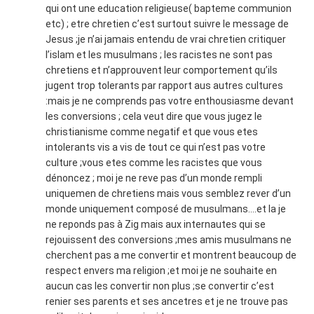
qui ont une education religieuse( bapteme communion
etc) ; etre chretien c’est surtout suivre le message de
Jesus ;je n’ai jamais entendu de vrai chretien critiquer
l’islam et les musulmans ; les racistes ne sont pas
chretiens et n’approuvent leur comportement qu’ils
jugent trop tolerants par rapport aus autres cultures
:mais je ne comprends pas votre enthousiasme devant
les conversions ; cela veut dire que vous jugez le
christianisme comme negatif et que vous etes
intolerants vis a vis de tout ce qui n’est pas votre
culture ;vous etes comme les racistes que vous
dénoncez ; moi je ne reve pas d’un monde rempli
uniquemen de chretiens mais vous semblez rever d’un
monde uniquement composé de musulmans….et la je
ne reponds pas à Zig mais aux internautes qui se
rejouissent des conversions ;mes amis musulmans ne
cherchent pas a me convertir et montrent beaucoup de
respect envers ma religion ;et moi je ne souhaite en
aucun cas les convertir non plus ;se convertir c’est
renier ses parents et ses ancetres et je ne trouve pas