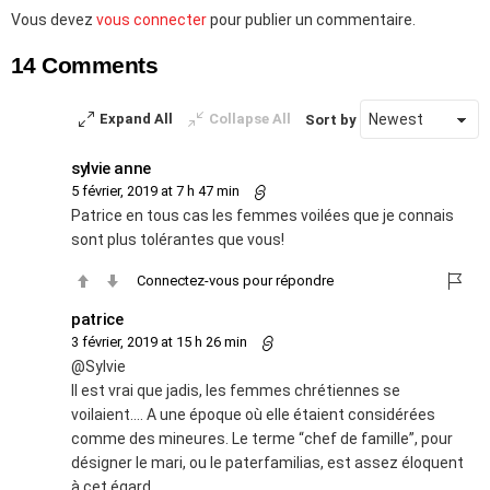
Laisser
Vous devez
vous connecter
pour publier un commentaire.
un
14 Comments
commentaire
Expand All
Collapse All
Sort by
sylvie anne
5 février, 2019 at 7 h 47 min
Patrice en tous cas les femmes voilées que je connais
sont plus tolérantes que vous!
Connectez-vous pour répondre
patrice
3 février, 2019 at 15 h 26 min
@Sylvie
Il est vrai que jadis, les femmes chrétiennes se
voilaient…. A une époque où elle étaient considérées
comme des mineures. Le terme “chef de famille”, pour
désigner le mari, ou le paterfamilias, est assez éloquent
à cet égard.