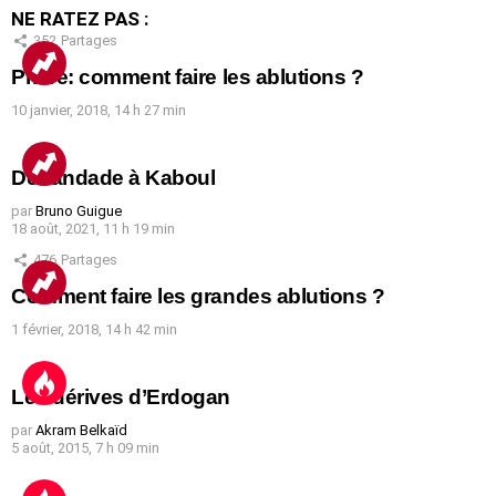
NE RATEZ PAS :
352
Partages
Prière: comment faire les ablutions ?
10 janvier, 2018, 14 h 27 min
Débandade à Kaboul
par
Bruno Guigue
18 août, 2021, 11 h 19 min
476
Partages
Comment faire les grandes ablutions ?
1 février, 2018, 14 h 42 min
Les dérives d’Erdogan
par
Akram Belkaïd
5 août, 2015, 7 h 09 min