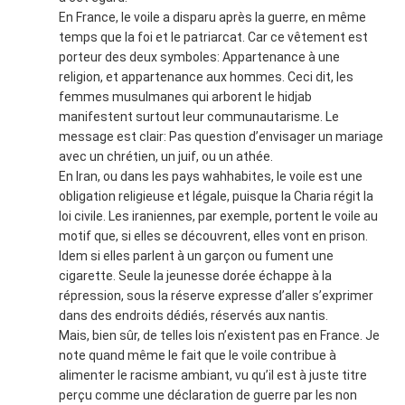
En France, le voile a disparu après la guerre, en même
temps que la foi et le patriarcat. Car ce vêtement est
porteur des deux symboles: Appartenance à une
religion, et appartenance aux hommes. Ceci dit, les
femmes musulmanes qui arborent le hidjab
manifestent surtout leur communautarisme. Le
message est clair: Pas question d’envisager un mariage
avec un chrétien, un juif, ou un athée.
En Iran, ou dans les pays wahhabites, le voile est une
obligation religieuse et légale, puisque la Charia régit la
loi civile. Les iraniennes, par exemple, portent le voile au
motif que, si elles se découvrent, elles vont en prison.
Idem si elles parlent à un garçon ou fument une
cigarette. Seule la jeunesse dorée échappe à la
répression, sous la réserve expresse d’aller s’exprimer
dans des endroits dédiés, réservés aux nantis.
Mais, bien sûr, de telles lois n’existent pas en France. Je
note quand même le fait que le voile contribue à
alimenter le racisme ambiant, vu qu’il est à juste titre
perçu comme une déclaration de guerre par les non