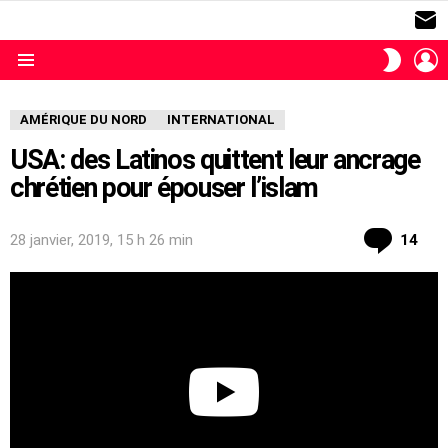
S
L
SWITC
SKIN
Menu
AMÉRIQUE DU NORD
INTERNATIONAL
USA: des Latinos quittent leur ancrage
chrétien pour épouser l’islam
com
28 janvier, 2019, 15 h 26 min
14