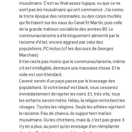
musulmans. C’est au final assez logique, vu que ce ne
sont pas les musulmans qui ont commencé. J’ai connu
la triste époque des ratonnades, ou des corps mutilés
qui flottaient sur les eaux du Canal St Martin, puis celle
de la grande trahison socialiste des années 80. Le
communautarisme a été longuement alimenté par le
racisme d’état, encore aggravé par celui des
populations, PC inclus (cf les discours de Georges
Marchais).
Il n’en reste pas moins que le communautarisme, même
s’il est intelligible, demeure une mauvaise chose. Et le
voile est son étendard.
L’avenir serein d’un pays passe par le brassage des
populations. Si votre beauf est black, vous cesserez
immédiatement de rejeter les noirs. Et, très vite, tous
les enfants seront métis. Hélas, la religion entretient les
clivages. Toutes les religions. Seuls les athées rejettent
le racisme. Pas de chance, ils supportent mal les
musulmans. Ou les chrétiens, mais là, c’est pas grave. Il
n’y en a plus, au point qu’on envisage d’en réimplanter