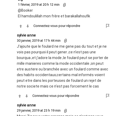
1 février, 2019 at 20 h 12 min
@Booker
El hamdoulillah mon frère et barakallahoufik
Connectez-vous pour répondre
sylvie anne
30 janvier, 2019 at 17 h 44 min
J’ajoute que le foulard ne me gene pas du tout et je ne
vois pas pourquoi il peut gener ;ce n’est pas une
bourqua ;et j’adore la mode ;le foulard peut se porter de
mille manieres comme la mode occidentale ;on peut
etre austere ou branchée avec un foulard comme avec
des habits occidentaux;certains mal informés voient
peut etre dans les porteuses de foulard un rejet de
notre societe mais ce n’est pas forcement le cas
Connectez-vous pour répondre
sylvie anne
29 janvier, 2019 at 23 h 19 min