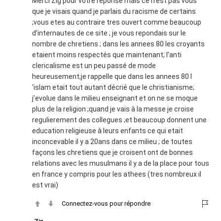
Merci Zig pour votre reponse mais ce n’est pas vous
que je visais quand je parlais du racisme de certains
;vous etes au contraire tres ouvert comme beaucoup
d’internautes de ce site ; je vous repondais sur le
nombre de chretiens ; dans les annees 80 les croyants
etaient moins respectés que maintenant; l’anti
clericalisme est un peu passé de mode
heureusement;je rappelle que dans les annees 80 l
‘islam etait tout autant décrié que le christianisme;
j’evolue dans le milieu enseignant et on ne se moque
plus de la religion ;quand je vais à la messe je croise
regulierement des collegues ;et beaucoup donnent une
education religieuse à leurs enfants ce qui etait
inconcevable il y a 20ans dans ce milieu ; de toutes
façons les chretiens que je croisent ont de bonnes
relations avec les musulmans il y a de la place pour tous
en france y compris pour les athees (tres nombreux il
est vrai)
Connectez-vous pour répondre