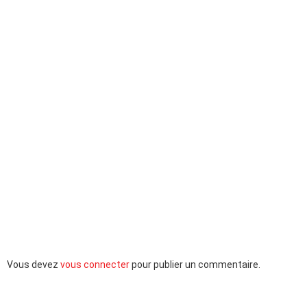
Laisser
Vous devez
vous connecter
pour publier un commentaire.
un
commentaire