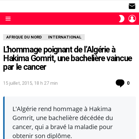
S
L
SWITC
SKIN
Menu
AFRIQUE DU NORD
INTERNATIONAL
L’hommage poignant de l’Algérie à
Hakima Gomrit, une bachelière vaincue
par le cancer
com
15 juillet, 2015, 18 h 27 min
0
L'Algérie rend hommage à Hakima
Gomrit, une bachelière décédée du
cancer, qui a bravé la maladie pour
obtenir son diplôme.