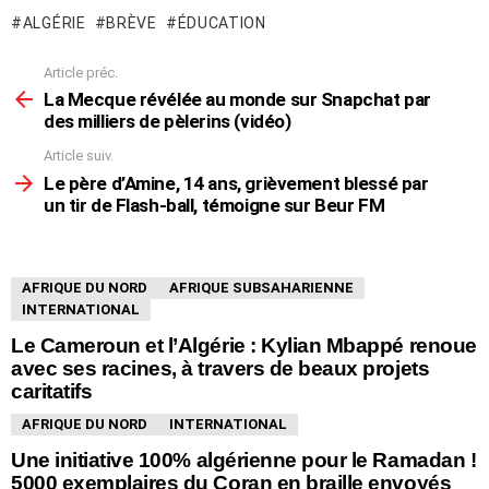
ALGÉRIE
BRÈVE
ÉDUCATION
Article préc.
En
voir
La Mecque révélée au monde sur Snapchat par
plus
des milliers de pèlerins (vidéo)
Article suiv.
Le père d’Amine, 14 ans, grièvement blessé par
un tir de Flash-ball, témoigne sur Beur FM
VOUS POURRIEZ AUSSI AIMER
AFRIQUE DU NORD
AFRIQUE SUBSAHARIENNE
INTERNATIONAL
Le Cameroun et l’Algérie : Kylian Mbappé renoue
avec ses racines, à travers de beaux projets
caritatifs
AFRIQUE DU NORD
INTERNATIONAL
Une initiative 100% algérienne pour le Ramadan !
5000 exemplaires du Coran en braille envoyés