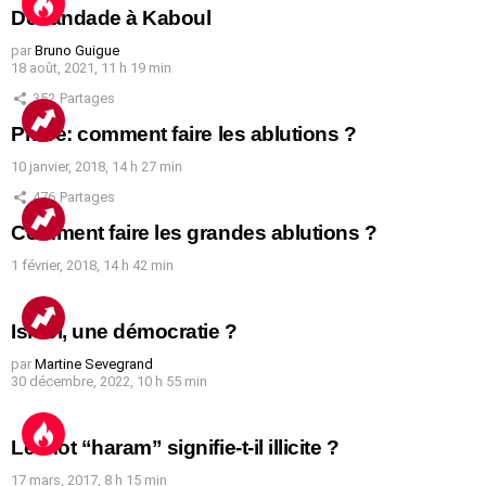
Débandade à Kaboul
par
Bruno Guigue
18 août, 2021, 11 h 19 min
352
Partages
Prière: comment faire les ablutions ?
10 janvier, 2018, 14 h 27 min
476
Partages
Comment faire les grandes ablutions ?
1 février, 2018, 14 h 42 min
Israël, une démocratie ?
par
Martine Sevegrand
30 décembre, 2022, 10 h 55 min
Le mot “haram” signifie-t-il illicite ?
17 mars, 2017, 8 h 15 min