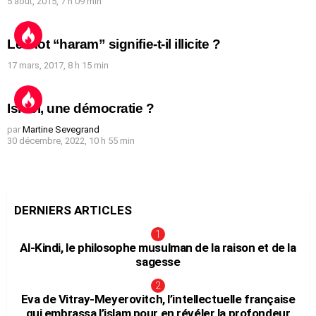
5 août, 2015, 7 h 09 min
Le mot “haram” signifie-t-il illicite ?
17 mars, 2017, 8 h 15 min
Israël, une démocratie ?
par
Martine Sevegrand
30 décembre, 2022, 10 h 55 min
DERNIERS ARTICLES
Al-Kindi, le philosophe musulman de la raison et de la
sagesse
Eva de Vitray-Meyerovitch, l’intellectuelle française
qui embrassa l’islam pour en révéler la profondeur