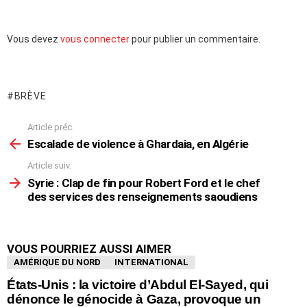
Laisser
Vous devez
vous connecter
pour publier un commentaire.
un
commentaire
BRÈVE
Article préc.
En
voir
Escalade de violence à Ghardaia, en Algérie
plus
Article suiv.
Syrie : Clap de fin pour Robert Ford et le chef
des services des renseignements saoudiens
VOUS POURRIEZ AUSSI AIMER
AMÉRIQUE DU NORD
INTERNATIONAL
États-Unis : la victoire d’Abdul El-Sayed, qui
dénonce le génocide à Gaza, provoque un