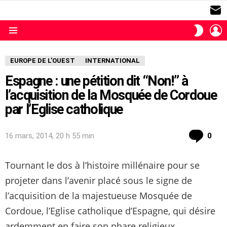
S
L
SWITC
SKIN
Menu
EUROPE DE L'OUEST
INTERNATIONAL
Espagne : une pétition dit “Non!” à
l’acquisition de la Mosquée de Cordoue
par l’Eglise catholique
com
16 mars, 2014, 20 h 55 min
0
Tournant le dos à l’histoire millénaire pour se
projeter dans l’avenir placé sous le signe de
l’acquisition de la majestueuse Mosquée de
Cordoue, l’Eglise catholique d’Espagne, qui désire
ardemment en faire son phare religieux