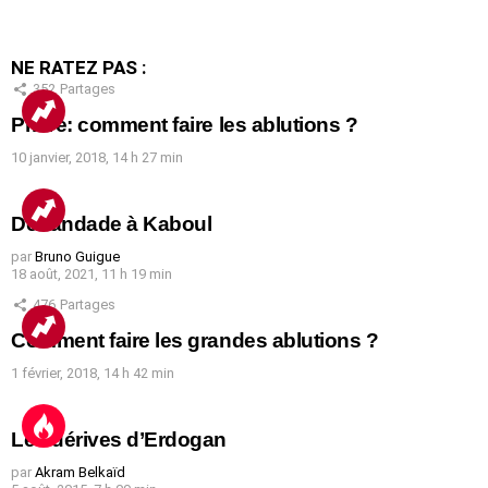
NE RATEZ PAS :
352
Partages
Prière: comment faire les ablutions ?
10 janvier, 2018, 14 h 27 min
Débandade à Kaboul
par
Bruno Guigue
18 août, 2021, 11 h 19 min
476
Partages
Comment faire les grandes ablutions ?
1 février, 2018, 14 h 42 min
Les dérives d’Erdogan
par
Akram Belkaïd