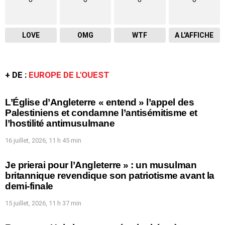
LOVE
OMG
WTF
A L'AFFICHE
+ DE :
EUROPE DE L'OUEST
L’Église d’Angleterre « entend » l’appel des
Palestiniens et condamne l’antisémitisme et
l’hostilité antimusulmane
16 juillet, 2026, 11 h 45 min
Je prierai pour l’Angleterre » : un musulman
britannique revendique son patriotisme avant la
demi-finale
15 juillet, 2026, 11 h 37 min