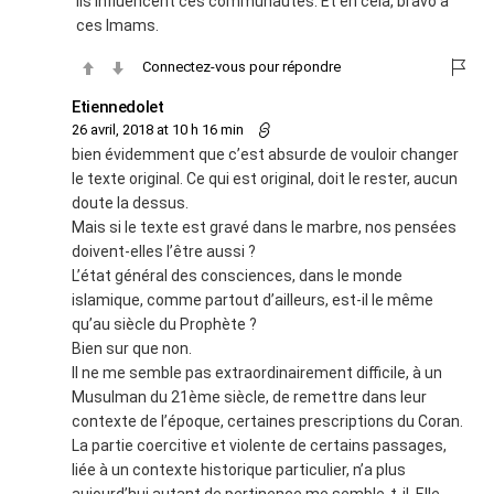
ils influencent ces communautés. Et en celà, bravo à
ces Imams.
Connectez-vous pour répondre
Etiennedolet
26 avril, 2018 at 10 h 16 min
bien évidemment que c’est absurde de vouloir changer
le texte original. Ce qui est original, doit le rester, aucun
doute la dessus.
Mais si le texte est gravé dans le marbre, nos pensées
doivent-elles l’être aussi ?
L’état général des consciences, dans le monde
islamique, comme partout d’ailleurs, est-il le même
qu’au siècle du Prophète ?
Bien sur que non.
Il ne me semble pas extraordinairement difficile, à un
Musulman du 21ème siècle, de remettre dans leur
contexte de l’époque, certaines prescriptions du Coran.
La partie coercitive et violente de certains passages,
liée à un contexte historique particulier, n’a plus
aujourd’hui autant de pertinence me semble-t-il. Elle