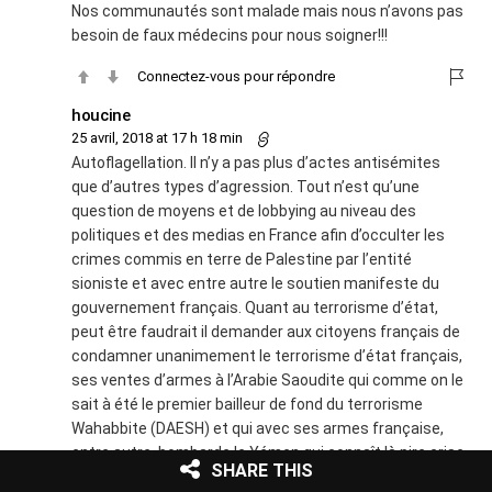
Nos communautés sont malade mais nous n’avons pas
besoin de faux médecins pour nous soigner!!!
Connectez-vous pour répondre
houcine
25 avril, 2018 at 17 h 18 min
Autoflagellation. Il n’y a pas plus d’actes antisémites
que d’autres types d’agression. Tout n’est qu’une
question de moyens et de lobbying au niveau des
politiques et des medias en France afin d’occulter les
crimes commis en terre de Palestine par l’entité
sioniste et avec entre autre le soutien manifeste du
gouvernement français. Quant au terrorisme d’état,
peut être faudrait il demander aux citoyens français de
condamner unanimement le terrorisme d’état français,
ses ventes d’armes à l’Arabie Saoudite qui comme on le
sait à été le premier bailleur de fond du terrorisme
Wahabbite (DAESH) et qui avec ses armes française,
entre autre, bombarde le Yémen qui connaît là pire crise
SHARE THIS
humanitaire de son histoire sans parler entre autre des