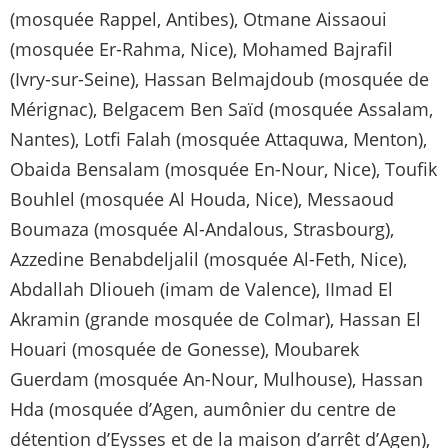
(mosquée Rappel, Antibes), Otmane Aissaoui
(mosquée Er-Rahma, Nice), Mohamed Bajrafil
(Ivry-sur-Seine), Hassan Belmajdoub (mosquée de
Mérignac), Belgacem Ben Saïd (mosquée Assalam,
Nantes), Lotfi Falah (mosquée Attaquwa, Menton),
Obaida Bensalam (mosquée En-Nour, Nice), Toufik
Bouhlel (mosquée Al Houda, Nice), Messaoud
Boumaza (mosquée Al-Andalous, Strasbourg),
Azzedine Benabdeljalil (mosquée Al-Feth, Nice),
Abdallah Dlioueh (imam de Valence), IImad El
Akramin (grande mosquée de Colmar), Hassan El
Houari (mosquée de Gonesse), Moubarek
Guerdam (mosquée An-Nour, Mulhouse), Hassan
Hda (mosquée d’Agen, aumônier du centre de
détention d’Eysses et de la maison d’arrêt d’Agen),