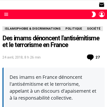
S
L
SWITC
SKIN
Menu
ISLAMOPHOBIE & DISCRIMINATIONS
POLITIQUE
SOCIÉTÉ
Des imams dénoncent l’antisémitisme
et le terrorisme en France
com
24 avril, 2018, 8 h 26 min
27
Des imams en France dénoncent
l'antisémitisme et le terrorisme,
appelant à un discours d'apaisement et
à la responsabilité collective.