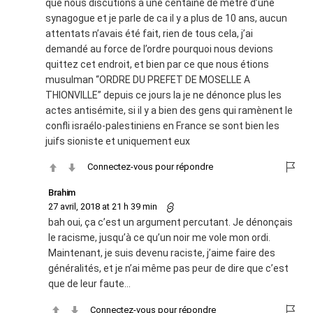
que nous discutions a une centaine de mètre d’une
synagogue et je parle de ca il y a plus de 10 ans, aucun
attentats n’avais été fait, rien de tous cela, j’ai
demandé au force de l’ordre pourquoi nous devions
quittez cet endroit, et bien par ce que nous étions
musulman “ORDRE DU PREFET DE MOSELLE A
THIONVILLE” depuis ce jours la je ne dénonce plus les
actes antisémite, si il y a bien des gens qui ramènent le
confli israélo-palestiniens en France se sont bien les
juifs sioniste et uniquement eux
Connectez-vous pour répondre
Brahim
27 avril, 2018 at 21 h 39 min
bah oui, ça c’est un argument percutant. Je dénonçais
le racisme, jusqu’à ce qu’un noir me vole mon ordi.
Maintenant, je suis devenu raciste, j’aime faire des
généralités, et je n’ai même pas peur de dire que c’est
que de leur faute…
Connectez-vous pour répondre