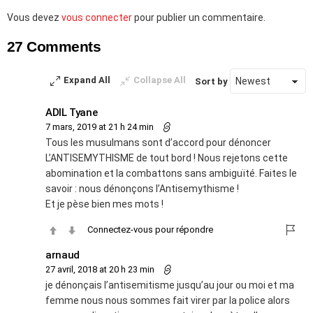
Laisser
Vous devez
vous connecter
pour publier un commentaire.
un
27 Comments
commentaire
Expand All
Collapse All
Sort by
ADIL Tyane
7 mars, 2019 at 21 h 24 min
Tous les musulmans sont d’accord pour dénoncer
L’ANTISEMYTHISME de tout bord ! Nous rejetons cette
abomination et la combattons sans ambiguïté. Faites le
savoir : nous dénonçons l’Antisemythisme !
Et je pèse bien mes mots !
Connectez-vous pour répondre
arnaud
27 avril, 2018 at 20 h 23 min
je dénonçais l’antisemitisme jusqu’au jour ou moi et ma
femme nous nous sommes fait virer par la police alors