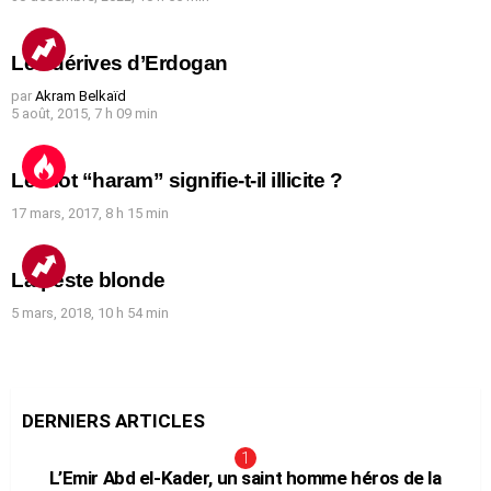
Les dérives d’Erdogan
par
Akram Belkaïd
5 août, 2015, 7 h 09 min
Le mot “haram” signifie-t-il illicite ?
17 mars, 2017, 8 h 15 min
La peste blonde
5 mars, 2018, 10 h 54 min
DERNIERS ARTICLES
L’Emir Abd el-Kader, un saint homme héros de la