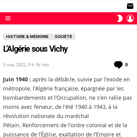
S
L
SWITC
SKIN
Menu
HISTOIRE & MÉMOIRE
SOCIÉTÉ
L’Algérie sous Vichy
com
5 mai, 2022, 9 h 56 min
0
Juin 1940 :
après la débâcle, suivie par l’exode en
métropole, l’Algérie française, épargnée par les
bombardements et l’Occupation, ne s’en rallie pas
moins avec ferveur, de l’été 1940 à 1943, à la
révolution nationale du maréchal
Pétain. Renforcement de l’ordre colonial et de la
puissance de l’Église, exaltation de l’Empire et