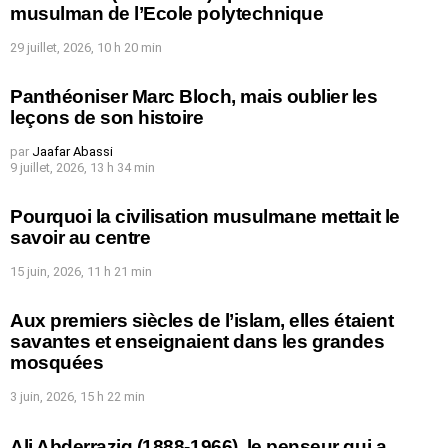
musulman de l’Ecole polytechnique
29 juillet, 2026, 10 h 20 min
Panthéoniser Marc Bloch, mais oublier les
leçons de son histoire
par
Jaafar Abassi
9 juillet, 2026, 13 h 34 min
Pourquoi la civilisation musulmane mettait le
savoir au centre
15 juin, 2026, 11 h 21 min
Aux premiers siècles de l’islam, elles étaient
savantes et enseignaient dans les grandes
mosquées
3 juin, 2026, 15 h 22 min
Ali Abderraziq (1888-1966), le penseur qui a