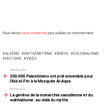
Laisser
Vous devez
vous connecter
pour publier un commentaire.
un
commentaire
ALGÉRIE
ANTISÉMITISME
BRÈVE
COLONIALISME
HISTOIRE
VIDÉO
Article préc.
En
voir
200.000 Palestiniens ont prié ensemble pour
plus
l’Aïd el-Fitr à la Mosquée Al-Aqsa
Article suiv.
La genèse de la monarchie saoudienne et du
wahhabisme : au-delà du mythe