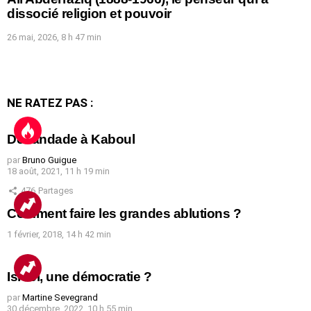
dissocié religion et pouvoir
26 mai, 2026, 8 h 47 min
NE RATEZ PAS :
Débandade à Kaboul
par
Bruno Guigue
18 août, 2021, 11 h 19 min
476
Partages
Comment faire les grandes ablutions ?
1 février, 2018, 14 h 42 min
Israël, une démocratie ?
par
Martine Sevegrand
30 décembre, 2022, 10 h 55 min