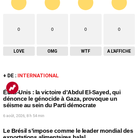
0
0
0
0
LOVE
OMG
WTF
A L'AFFICHE
+ DE :
INTERNATIONAL
États-Unis : la victoire d’Abdul El-Sayed, qui
dénonce le génocide à Gaza, provoque un
séisme au sein du Parti démocrate
6 août, 2026, 8 h 54 min
Le Brésil s’impose comme le leader mondial des
exportations alimentaires halal