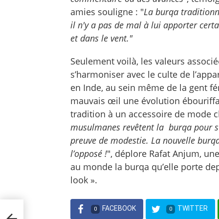
amies souligne : "
La burqa traditionne
il n'y a pas de mal à lui apporter cert
et dans le vent."
Seulement voilà, les valeurs associ
s’harmoniser avec le culte de l’appar
en Inde, au sein même de la gent fé
mauvais œil une évolution ébouriffa
tradition à un accessoire de mode cl
musulmanes revêtent la burqa pour s
preuve de modestie. La nouvelle burqa
l’opposé !
", déplore Rafat Anjum, une
au monde la burqa qu’elle porte dep
look ».
FACEBOOK
TWITTER
0
0
vant