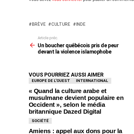
un
commentaire
BRÈVE
CULTURE
INDE
Article préc.
En
voir
Un boucher québécois pris de peur
plus
devant la violence islamophobe
VOUS POURRIEZ AUSSI AIMER
EUROPE DE L'OUEST
INTERNATIONAL
« Quand la culture arabe et
musulmane devient populaire en
Occident », selon le média
britannique Dazed Digital
SOCIÉTÉ
Amiens : appel aux dons pour la