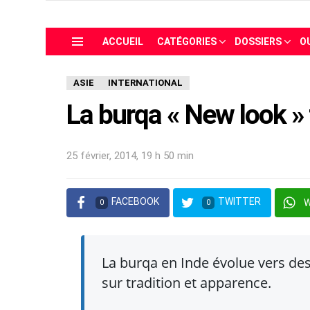
ACCUEIL
CATÉGORIES
DOSSIERS
O
Menu
ASIE
INTERNATIONAL
La burqa « New look » 
25 février, 2014, 19 h 50 min
FACEBOOK
TWITTER
0
0
La burqa en Inde évolue vers de
sur tradition et apparence.