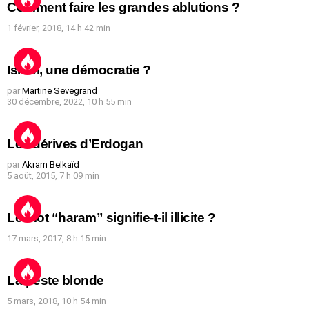
Comment faire les grandes ablutions ?
1 février, 2018, 14 h 42 min
Israël, une démocratie ?
par
Martine Sevegrand
30 décembre, 2022, 10 h 55 min
Les dérives d’Erdogan
par
Akram Belkaïd
5 août, 2015, 7 h 09 min
Le mot “haram” signifie-t-il illicite ?
17 mars, 2017, 8 h 15 min
La peste blonde
5 mars, 2018, 10 h 54 min