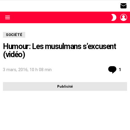
S
L
SWITC
SKIN
Menu
SOCIÉTÉ
Humour: Les musulmans s’excusent
(vidéo)
com
3 mars, 2016, 10 h 08 min
1
Publicité