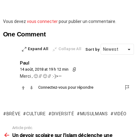
Laisser
Vous devez
vous connecter
pour publier un commentaire.
un
One Comment
commentaire
Expand All
Collapse All
Sort by
Paul
14 août, 2018 at 19 h 12 min
Merci , 🙂 // 🙂 // :-)>—
Connectez-vous pour répondre
BRÈVE
CULTURE
DIVERSITÉ
MUSULMANS
VIDÉO
Article préc.
En
voir
Un devoir scolaire sur l’islam déclenche une