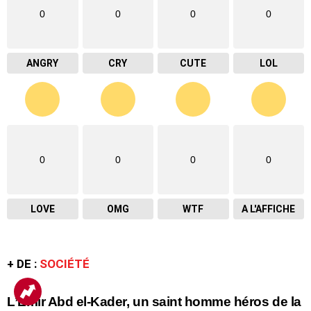
0
0
0
0
ANGRY
CRY
CUTE
LOL
0
0
0
0
LOVE
OMG
WTF
A L'AFFICHE
+ DE :
SOCIÉTÉ
L’Emir Abd el-Kader, un saint homme héros de la