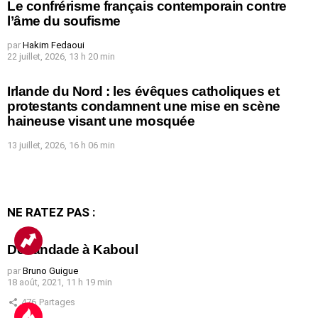
Le confrérisme français contemporain contre
l’âme du soufisme
par
Hakim Fedaoui
22 juillet, 2026, 13 h 20 min
Irlande du Nord : les évêques catholiques et
protestants condamnent une mise en scène
haineuse visant une mosquée
13 juillet, 2026, 16 h 06 min
NE RATEZ PAS :
Débandade à Kaboul
par
Bruno Guigue
18 août, 2021, 11 h 19 min
476
Partages