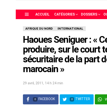
ACCUEIL
CATÉGORIES
DOSSIERS
O
Menu
AFRIQUE DU NORD
INTERNATIONAL
Haoues Seniguer : « Ce
produire, sur le court
sécuritaire de la part d
marocain »
29 avril, 2011, 14 h 24 min
FACEBOOK
TWITTER
0
0