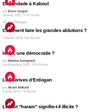
Débandade à Kaboul
par
Bruno Guigue
18 août, 2021, 11 h 19 min
476
Partages
Comment faire les grandes ablutions ?
1 février, 2018, 14 h 42 min
Israël, une démocratie ?
par
Martine Sevegrand
30 décembre, 2022, 10 h 55 min
Les dérives d’Erdogan
par
Akram Belkaïd
5 août, 2015, 7 h 09 min
Le mot “haram” signifie-t-il illicite ?