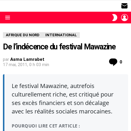
S
L
SWITC
SKIN
Menu
AFRIQUE DU NORD
INTERNATIONAL
De l’indécence du festival Mawazine
par
Asma Lamrabet
com
0
17 mai, 2011, 0 h 03 min
Le festival Mawazine, autrefois
culturellement riche, est critiqué pour
ses excès financiers et son décalage
avec les réalités sociales marocaines.
POURQUOI LIRE CET ARTICLE :