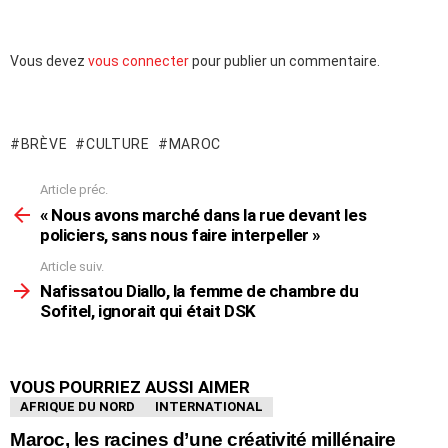
Laisser
Vous devez
vous connecter
pour publier un commentaire.
un
commentaire
BRÈVE
CULTURE
MAROC
Article préc.
En
voir
« Nous avons marché dans la rue devant les
plus
policiers, sans nous faire interpeller »
Article suiv.
Nafissatou Diallo, la femme de chambre du
Sofitel, ignorait qui était DSK
VOUS POURRIEZ AUSSI AIMER
AFRIQUE DU NORD
INTERNATIONAL
Maroc, les racines d’une créativité millénaire