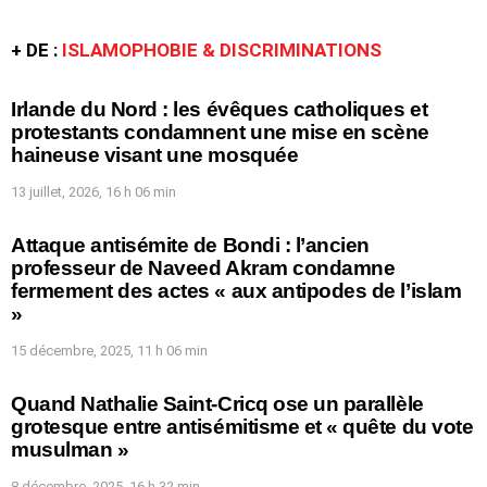
+ DE :
ISLAMOPHOBIE & DISCRIMINATIONS
Irlande du Nord : les évêques catholiques et
protestants condamnent une mise en scène
haineuse visant une mosquée
13 juillet, 2026, 16 h 06 min
Attaque antisémite de Bondi : l’ancien
professeur de Naveed Akram condamne
fermement des actes « aux antipodes de l’islam
»
15 décembre, 2025, 11 h 06 min
Quand Nathalie Saint-Cricq ose un parallèle
grotesque entre antisémitisme et « quête du vote
musulman »
8 décembre, 2025, 16 h 32 min