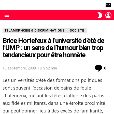
S
L
SWITC
SKIN
Menu
ISLAMOPHOBIE & DISCRIMINATIONS
SOCIÉTÉ
Brice Hortefeux à l’université d’été de
l’UMP : un sens de l’humour bien trop
tendancieux pour être honnête
com
10 septembre, 2009, 18 h 52 min
0
Les universités d’été des formations politiques
sont souvent l’occasion de bains de foule
chaleureux, mêlant les têtes d’affiche des partis
aux fidèles militants, dans une étroite proximité
qui peut donner lieu à des excès de familiarité,