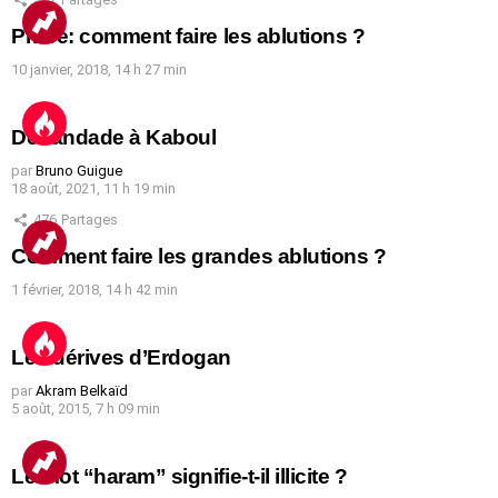
Prière: comment faire les ablutions ?
10 janvier, 2018, 14 h 27 min
Débandade à Kaboul
par
Bruno Guigue
18 août, 2021, 11 h 19 min
476
Partages
Comment faire les grandes ablutions ?
1 février, 2018, 14 h 42 min
Les dérives d’Erdogan
par
Akram Belkaïd
5 août, 2015, 7 h 09 min
Le mot “haram” signifie-t-il illicite ?