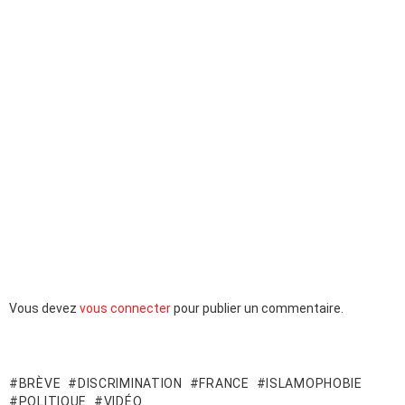
Laisser
Vous devez
vous connecter
pour publier un commentaire.
un
commentaire
BRÈVE
DISCRIMINATION
FRANCE
ISLAMOPHOBIE
POLITIQUE
VIDÉO