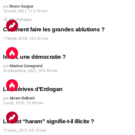
par
Bruno Guigue
18 août, 2021, 11 h 19 min
476
Partages
Comment faire les grandes ablutions ?
1 février, 2018, 14 h 42 min
Israël, une démocratie ?
par
Martine Sevegrand
30 décembre, 2022, 10 h 55 min
Les dérives d’Erdogan
par
Akram Belkaïd
5 août, 2015, 7 h 09 min
Le mot “haram” signifie-t-il illicite ?
17 mars, 2017, 8 h 15 min