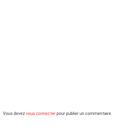
Laisser
Vous devez
vous connecter
pour publier un commentaire.
un
commentaire