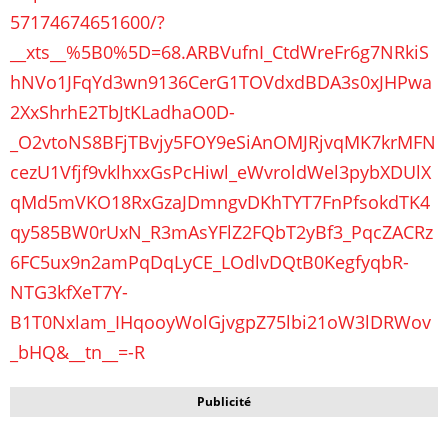
57174674651600/?
__xts__%5B0%5D=68.ARBVufnI_CtdWreFr6g7NRkiS
hNVo1JFqYd3wn9136CerG1TOVdxdBDA3s0xJHPwa
2XxShrhE2TbJtKLadhaO0D-
_O2vtoNS8BFjTBvjy5FOY9eSiAnOMJRjvqMK7krMFN
cezU1Vfjf9vklhxxGsPcHiwl_eWvroldWel3pybXDUlX
qMd5mVKO18RxGzaJDmngvDKhTYT7FnPfsokdTK4
qy585BW0rUxN_R3mAsYFlZ2FQbT2yBf3_PqcZACRz
6FC5ux9n2amPqDqLyCE_LOdlvDQtB0KegfyqbR-
NTG3kfXeT7Y-
B1T0Nxlam_IHqooyWolGjvgpZ75lbi21oW3lDRWov
_bHQ&__tn__=-R
Publicité