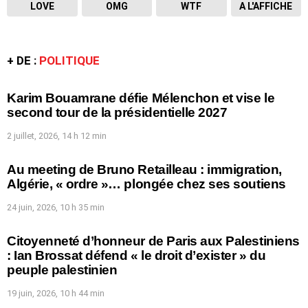
LOVE
OMG
WTF
A L'AFFICHE
+ DE :
POLITIQUE
Karim Bouamrane défie Mélenchon et vise le
second tour de la présidentielle 2027
2 juillet, 2026, 14 h 12 min
Au meeting de Bruno Retailleau : immigration,
Algérie, « ordre »… plongée chez ses soutiens
24 juin, 2026, 10 h 35 min
Citoyenneté d’honneur de Paris aux Palestiniens
: Ian Brossat défend « le droit d’exister » du
peuple palestinien
19 juin, 2026, 10 h 44 min