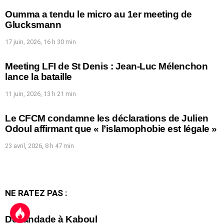
Oumma a tendu le micro au 1er meeting de
Glucksmann
17 juin, 2026, 16 h 30 min
Meeting LFI de St Denis : Jean-Luc Mélenchon
lance la bataille
11 juin, 2026, 13 h 21 min
Le CFCM condamne les déclarations de Julien
Odoul affirmant que « l’islamophobie est légale »
23 avril, 2026, 8 h 47 min
NE RATEZ PAS :
Débandade à Kaboul