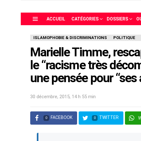
ACCUEIL
CATÉGORIES
DOSSIERS
O
Menu
ISLAMOPHOBIE & DISCRIMINATIONS
POLITIQUE
Marielle Timme, resca
le “racisme très déco
une pensée pour “ses
30 décembre, 2015, 14 h 55 min
FACEBOOK
TWITTER
0
0