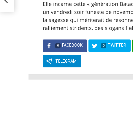
Elle incarne cette « génération Bata
un vendredi soir funeste de novemb
la sagesse qui mériterait de résonn
ralliement stridents, des slogans fi
FACEBOOK
TWITTER
0
0
TELEGRAM