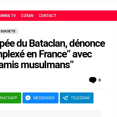
UMMA TV
CORAN
CONTACT
SOCIÉTÉ
pée du Bataclan, dénonce
mplexé en France” avec
 amis musulmans”
comment
0
WHATSAPP
MESSENGER
TELEGRAM