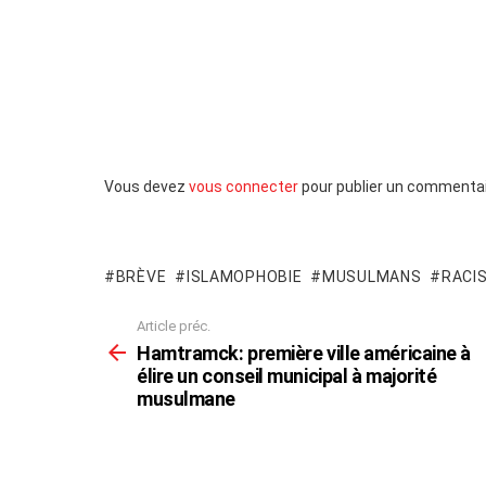
Laisser
Vous devez
vous connecter
pour publier un commentai
un
commentaire
BRÈVE
ISLAMOPHOBIE
MUSULMANS
RACI
Article préc.
En
voir
Hamtramck: première ville américaine à
plus
élire un conseil municipal à majorité
musulmane