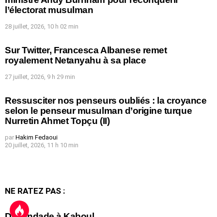
l’électorat musulman
28 juillet, 2026, 10 h 02 min
Sur Twitter, Francesca Albanese remet
royalement Netanyahu à sa place
27 juillet, 2026, 9 h 29 min
Ressusciter nos penseurs oubliés : la croyance
selon le penseur musulman d’origine turque
Nurretin Ahmet Topçu (II)
par
Hakim Fedaoui
20 juillet, 2026, 11 h 10 min
NE RATEZ PAS :
Débandade à Kaboul