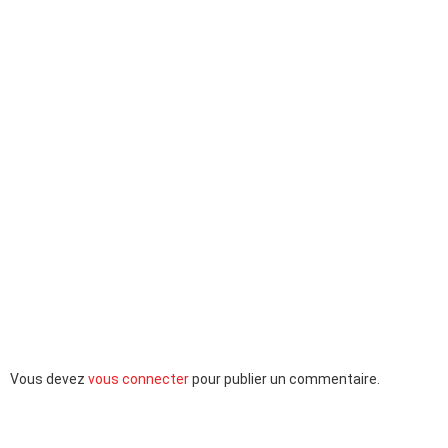
Laisser
Vous devez
vous connecter
pour publier un commentaire.
un
commentaire