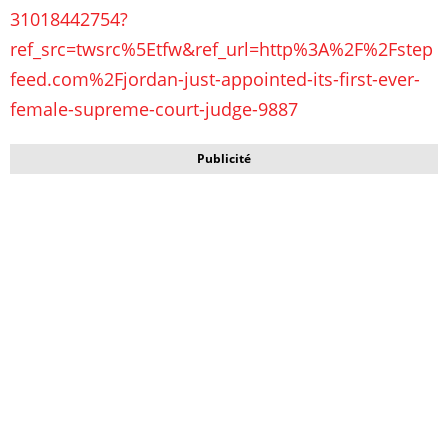
31018442754?
ref_src=twsrc%5Etfw&ref_url=http%3A%2F%2Fstep
feed.com%2Fjordan-just-appointed-its-first-ever-
female-supreme-court-judge-9887
Publicité