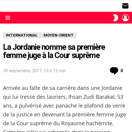
S
L
SWITC
SKIN
Menu
INTERNATIONAL
MOYEN-ORIENT
La Jordanie nomme sa première
femme juge à la Cour suprême
com
18 septembre, 2017, 15 h 12 min
0
Arrivée au faîte de sa carrière dans une Jordanie
qui lui tresse des lauriers, Ihsan Zudi Barakat, 53
ans, a pulvérisé avec panache le plafond de verre
de la justice en devenant la première femme juge
de la Cour suprême du Royaume hachémite.
Cette travailleuse acharnée dont la passion