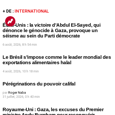
+ DE :
INTERNATIONAL
États-Unis : la victoire d’Abdul El-Sayed, qui
dénonce le génocide à Gaza, provoque un
séisme au sein du Parti démocrate
6 août, 2026, 8 h 54 min
Le Brésil s’impose comme le leader mondial des
exportations alimentaires halal
4 août, 2026, 10 h 18 min
Pérégrinations du pouvoir califal
par
Roger Naba
31 juillet, 2026, 0 h 40 min
Royaume-Uni : Gaza, les excuses du Premier
ministre Andy Burnham pour reconquérir