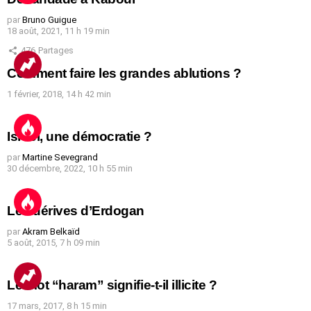
par
Bruno Guigue
18 août, 2021, 11 h 19 min
476
Partages
Comment faire les grandes ablutions ?
1 février, 2018, 14 h 42 min
Israël, une démocratie ?
par
Martine Sevegrand
30 décembre, 2022, 10 h 55 min
Les dérives d’Erdogan
par
Akram Belkaïd
5 août, 2015, 7 h 09 min
Le mot “haram” signifie-t-il illicite ?
17 mars, 2017, 8 h 15 min