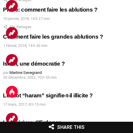
Prière: comment faire les ablutions ?
10 janvier, 2018, 14 h 27 min
476
Partages
Comment faire les grandes ablutions ?
1 février, 2018, 14 h 42 min
Israël, une démocratie ?
par
Martine Sevegrand
30 décembre, 2022, 10 h 55 min
Le mot “haram” signifie-t-il illicite ?
17 mars, 2017, 8 h 15 min
Les dérives d’Erdogan
SHARE THIS
par
Akram Belkaïd