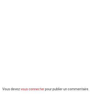
Laisser
Vous devez
vous connecter
pour publier un commentaire.
un
commentaire