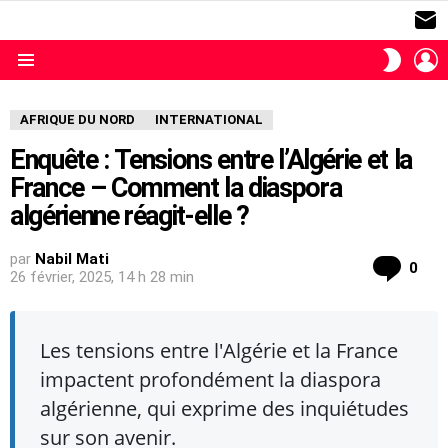
S
L
SWITC
SKIN
Menu
AFRIQUE DU NORD
INTERNATIONAL
Enquête : Tensions entre l’Algérie et la
France – Comment la diaspora
algérienne réagit-elle ?
par
Nabil Mati
com
0
26 février, 2025, 14 h 28 min
Les tensions entre l'Algérie et la France
impactent profondément la diaspora
algérienne, qui exprime des inquiétudes
sur son avenir.