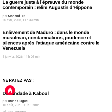
La guerre juste à l’épreuve du monde
contemporain : relire Augustin d’Hippone
par
Mohand Biri
20 avril, 2026, 11 h 33 min
Enlèvement de Maduro : dans le monde
musulman, condamnations, prudence et
silences après l’attaque américaine contre le
Venezuela
5 janvier, 2026, 11 h 05 min
NE RATEZ PAS :
Débandade à Kaboul
par
Bruno Guigue
18 août, 2021, 11 h 19 min
352
Partages