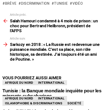
BRÈVE
DISCRIMINATION
TUNISIE
VIDÉO
Article préc.
En
voir
Salah Hamouri condamné à 4 mois de prison : un
plus
choc pour Bertrand Heilbronn, président de
l’AFPS
Article suiv.
Sarkozy en 2018 : « La Russie est redevenue une
puissance mondiale. C’est sa place, son rôle
historique, sa destinée. J’ai toujours été un ami
de Poutine. »
VOUS POURRIEZ AUSSI AIMER
AFRIQUE DU NORD
INTERNATIONAL
Tunisie : la Banque mondiale inquiète pour les
migrants subsahariens
AFRIQUE DU NORD
INTERNATIONAL
ISLAMOPHOBIE & DISCRIMINATIONS
SOCIÉTÉ