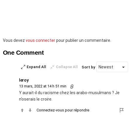
Laisser
Vous devez
vous connecter
pour publier un commentaire.
un
One Comment
commentaire
Expand All
Collapse All
Sort by
leroy
13 mars, 2022 at 14 h 51 min
Y aurait-il du racisme chez les arabo-musulmans ? Je
n’oserais le croire.
Connectez-vous pour répondre