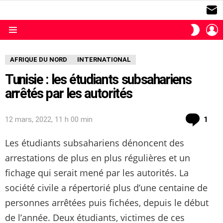
S
L
SWITC
SKIN
Menu
AFRIQUE DU NORD
INTERNATIONAL
Tunisie : les étudiants subsahariens
arrêtés par les autorités
com
12 mars, 2022, 11 h 00 min
1
Les étudiants subsahariens dénoncent des
arrestations de plus en plus régulières et un
fichage qui serait mené par les autorités. La
société civile a répertorié plus d’une centaine de
personnes arrêtées puis fichées, depuis le début
de l’année. Deux étudiants, victimes de ces