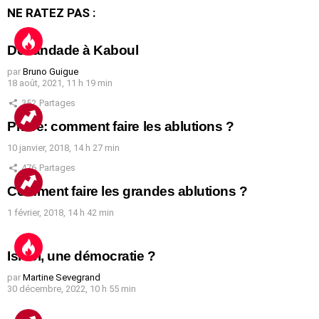
NE RATEZ PAS :
Débandade à Kaboul
par
Bruno Guigue
18 août, 2021, 11 h 19 min
352
Partages
Prière: comment faire les ablutions ?
10 janvier, 2018, 14 h 27 min
476
Partages
Comment faire les grandes ablutions ?
1 février, 2018, 14 h 42 min
Israël, une démocratie ?
par
Martine Sevegrand
30 décembre, 2022, 10 h 55 min