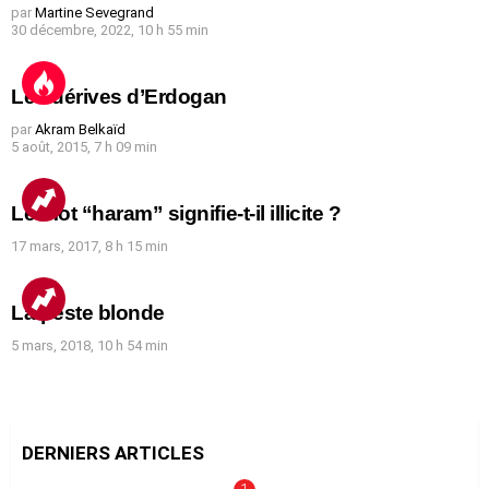
par
Martine Sevegrand
30 décembre, 2022, 10 h 55 min
Les dérives d’Erdogan
par
Akram Belkaïd
5 août, 2015, 7 h 09 min
Le mot “haram” signifie-t-il illicite ?
17 mars, 2017, 8 h 15 min
La peste blonde
5 mars, 2018, 10 h 54 min
DERNIERS ARTICLES