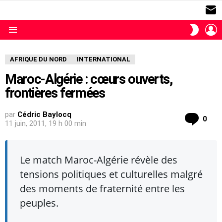
S
L
SWITC
SKIN
Menu
AFRIQUE DU NORD
INTERNATIONAL
Maroc-Algérie : cœurs ouverts,
frontières fermées
par
Cédric Baylocq
com
0
11 juin, 2011, 19 h 00 min
Le match Maroc-Algérie révèle des
tensions politiques et culturelles malgré
des moments de fraternité entre les
peuples.