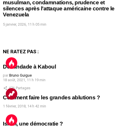
musulman, condamnations, prudence et
silences après l’attaque américaine contre le
Venezuela
5 janvier, 2026, 11 h 05 min
NE RATEZ PAS :
Débandade à Kaboul
par
Bruno Guigue
18 août, 2021, 11 h 19 min
476
Partages
Comment faire les grandes ablutions ?
1 février, 2018, 14 h 42 min
Israël, une démocratie ?