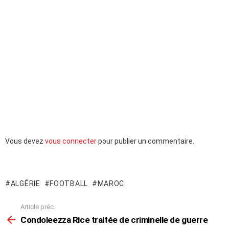
Laisser
Vous devez
vous connecter
pour publier un commentaire.
un
commentaire
ALGÉRIE
FOOTBALL
MAROC
Article préc.
En
voir
Condoleezza Rice traitée de criminelle de guerre
plus