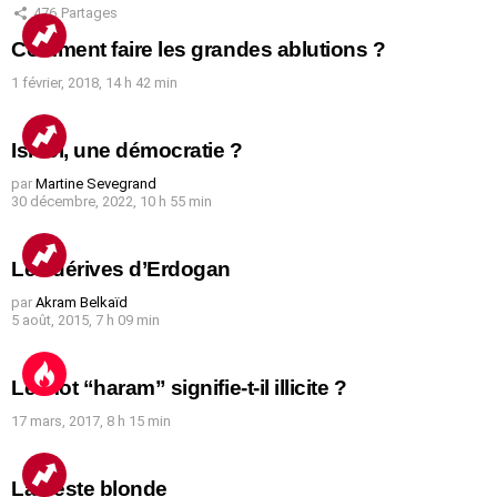
476
Partages
Comment faire les grandes ablutions ?
1 février, 2018, 14 h 42 min
Israël, une démocratie ?
par
Martine Sevegrand
30 décembre, 2022, 10 h 55 min
Les dérives d’Erdogan
par
Akram Belkaïd
5 août, 2015, 7 h 09 min
Le mot “haram” signifie-t-il illicite ?
17 mars, 2017, 8 h 15 min
La peste blonde