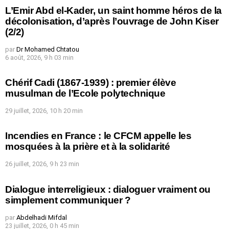
L’Emir Abd el-Kader, un saint homme héros de la
décolonisation, d’après l’ouvrage de John Kiser
(2/2)
par
Dr Mohamed Chtatou
6 août, 2026, 9 h 03 min
Chérif Cadi (1867-1939) : premier élève
musulman de l’Ecole polytechnique
29 juillet, 2026, 10 h 20 min
Incendies en France : le CFCM appelle les
mosquées à la prière et à la solidarité
26 juillet, 2026, 9 h 23 min
Dialogue interreligieux : dialoguer vraiment ou
simplement communiquer ?
par
Abdelhadi Mifdal
23 juillet, 2026, 0 h 45 min