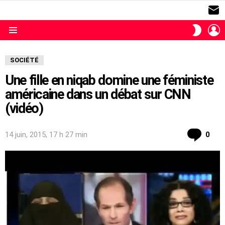
S
L
SWITC
SKIN
Menu
SOCIÉTÉ
Une fille en niqab domine une féministe
américaine dans un débat sur CNN
(vidéo)
com
14 juin, 2015, 17 h 27 min
0