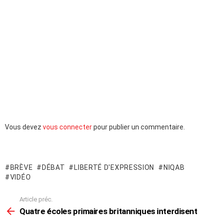
Laisser
Vous devez
vous connecter
pour publier un commentaire.
un
commentaire
BRÈVE
DÉBAT
LIBERTÉ D'EXPRESSION
NIQAB
VIDÉO
Article préc.
En
voir
Quatre écoles primaires britanniques interdisent