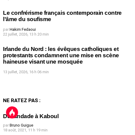
Le confrérisme français contemporain contre
l’âme du soufisme
par
Hakim Fedaoui
22 juillet, 2026, 13 h 20 min
Irlande du Nord : les évêques catholiques et
protestants condamnent une mise en scène
haineuse visant une mosquée
13 juillet, 2026, 16 h 06 min
NE RATEZ PAS :
Débandade à Kaboul
par
Bruno Guigue
18 août, 2021, 11 h 19 min