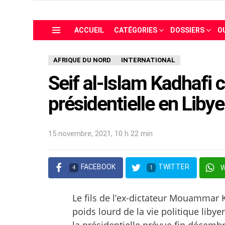
ACCUEIL
CATÉGORIES
DOSSIERS
O
Menu
AFRIQUE DU NORD
INTERNATIONAL
Seif al-Islam Kadhafi c
présidentielle en Libye
15 novembre, 2021, 10 h 22 min
FACEBOOK
TWITTER
4
1
Le fils de l’ex-dictateur Mouammar Ka
poids lourd de la vie politique lib
la présidentielle prévue fin décembre