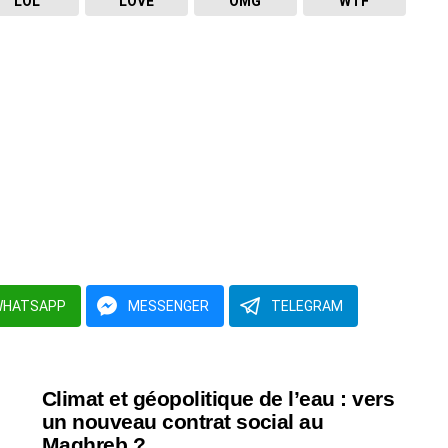
LOL
LOVE
OMG
WTF
WHATSAPP
MESSENGER
TELEGRAM
Climat et géopolitique de l’eau : vers
un nouveau contrat social au
Maghreb ?