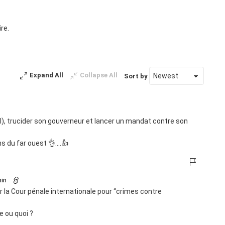
re.
Expand All
Collapse All
Sort by
l), trucider son gouverneur et lancer un mandat contre son
ns du far ouest 👌….👍
min
ar la Cour pénale internationale pour “crimes contre
e ou quoi ?