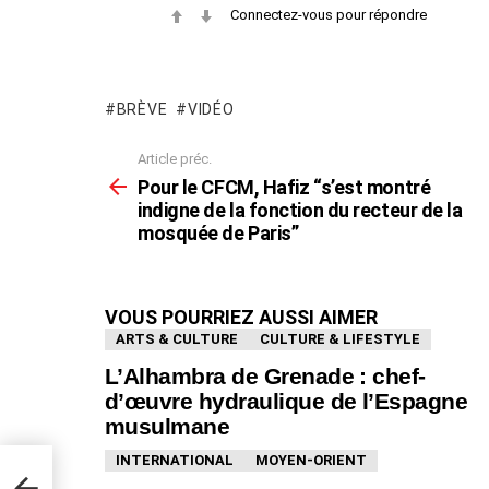
Connectez-vous pour répondre
BRÈVE
VIDÉO
Article préc.
En
voir
Pour le CFCM, Hafiz “s’est montré
plus
indigne de la fonction du recteur de la
mosquée de Paris”
VOUS POURRIEZ AUSSI AIMER
ARTS & CULTURE
CULTURE & LIFESTYLE
L’Alhambra de Grenade : chef-
d’œuvre hydraulique de l’Espagne
musulmane
INTERNATIONAL
MOYEN-ORIENT
igne
ée de