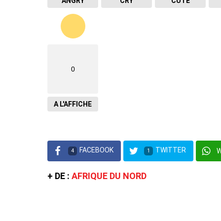
ANGRY
CRY
CUTE
0
A L'AFFICHE
FACEBOOK
TWITTER
4
1
+ DE :
AFRIQUE DU NORD