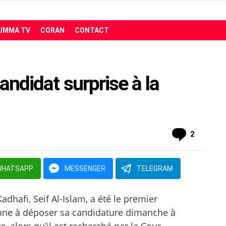
UMMA TV
CORAN
CONTACT
andidat surprise à la
comment
2
WHATSAPP
MESSENGER
TELEGRAM
dhafi, Seif Al-Islam, a été le premier
yenne à déposer sa candidature dimanche à
, alors qu’il est recherché par la Cour