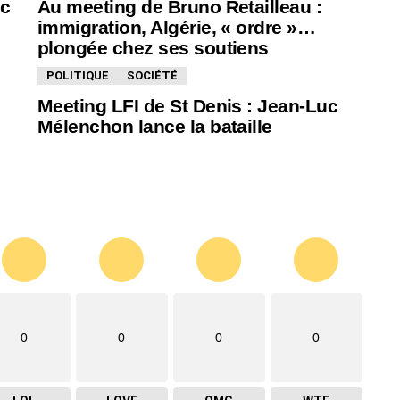
ic
Au meeting de Bruno Retailleau :
immigration, Algérie, « ordre »…
plongée chez ses soutiens
POLITIQUE
SOCIÉTÉ
Meeting LFI de St Denis : Jean-Luc
Mélenchon lance la bataille
0
0
0
0