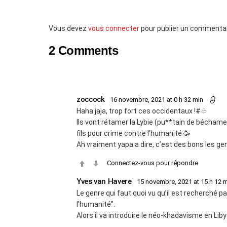
Laisser
Vous devez
vous connecter
pour publier un commentai
un
2 Comments
commentaire
zoccock
16 novembre, 2021 at 0 h 32 min
Haha jaja, trop fort ces occidentaux !#♧
Ils vont rétamer la Lybie (pu**tain de béchame
fils pour crime contre l’humanité 🥳
Ah vraiment yapa a dire, c’est des bons les ge
Connectez-vous pour répondre
Yves van Havere
15 novembre, 2021 at 15 h 12 
Le genre qui faut quoi vu qu’il est recherché p
l’humanité”.
Alors il va introduire le néo-khadavisme en Liby