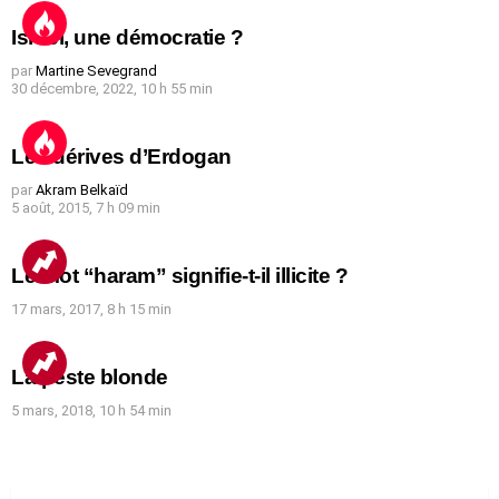
Israël, une démocratie ?
par
Martine Sevegrand
30 décembre, 2022, 10 h 55 min
Les dérives d’Erdogan
par
Akram Belkaïd
5 août, 2015, 7 h 09 min
Le mot “haram” signifie-t-il illicite ?
17 mars, 2017, 8 h 15 min
La peste blonde
5 mars, 2018, 10 h 54 min