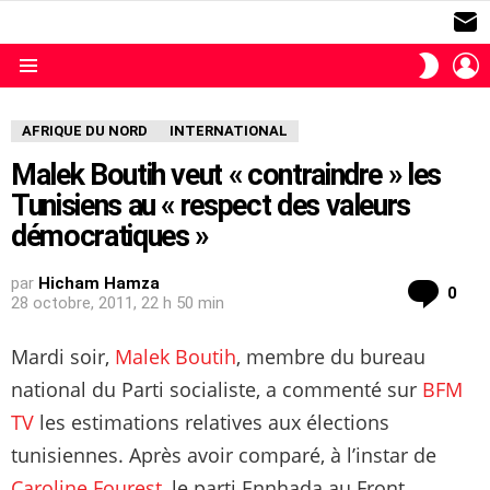
S
L
SWITC
SKIN
Menu
AFRIQUE DU NORD
INTERNATIONAL
Malek Boutih veut « contraindre » les
Tunisiens au « respect des valeurs
démocratiques »
par
Hicham Hamza
com
0
28 octobre, 2011, 22 h 50 min
Mardi soir,
Malek Boutih
, membre du bureau
national du Parti socialiste, a commenté sur
BFM
TV
les estimations relatives aux élections
tunisiennes. Après avoir comparé, à l’instar de
Caroline Fourest
, le parti Ennhada au Front