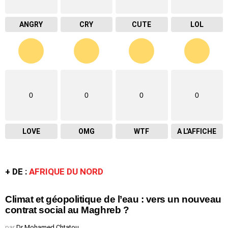
ANGRY
CRY
CUTE
LOL
0
0
0
0
LOVE
OMG
WTF
A L'AFFICHE
+ DE :
AFRIQUE DU NORD
Climat et géopolitique de l’eau : vers un nouveau
contrat social au Maghreb ?
par
Dr Mohamed Chtatou