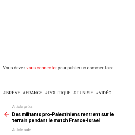
Laisser
Vous devez
vous connecter
pour publier un commentaire.
un
commentaire
BRÈVE
FRANCE
POLITIQUE
TUNISIE
VIDÉO
Article préc.
En
voir
Des militants pro-Palestiniens rentrent sur le
plus
terrain pendant le match France-Israel
Article suiv.