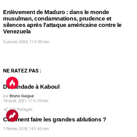
Enlèvement de Maduro : dans le monde
musulman, condamnations, prudence et
silences après l’attaque américaine contre le
Venezuela
5 janvier, 2026, 11 h 05 min
NE RATEZ PAS :
Débandade à Kaboul
par
Bruno Guigue
18 août, 2021, 11 h 19 min
476
Partages
Comment faire les grandes ablutions ?
1 février, 2018, 14 h 42 min