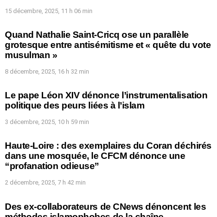
15 décembre, 2025, 11 h 06 min
Quand Nathalie Saint-Cricq ose un parallèle
grotesque entre antisémitisme et « quête du vote
musulman »
8 décembre, 2025, 16 h 32 min
Le pape Léon XIV dénonce l’instrumentalisation
politique des peurs liées à l’islam
3 décembre, 2025, 10 h 59 min
Haute-Loire : des exemplaires du Coran déchirés
dans une mosquée, le CFCM dénonce une
“profanation odieuse”
2 décembre, 2025, 7 h 42 min
Des ex-collaborateurs de CNews dénoncent les
méthodes islamophobes de la chaîne