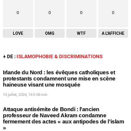
0
0
0
0
LOVE
OMG
WTF
A L'AFFICHE
+ DE :
ISLAMOPHOBIE & DISCRIMINATIONS
Irlande du Nord : les évêques catholiques et
protestants condamnent une mise en scène
haineuse visant une mosquée
13 juillet, 2026, 16 h 06 min
Attaque antisémite de Bondi : l’ancien
professeur de Naveed Akram condamne
fermement des actes « aux antipodes de l’islam
»