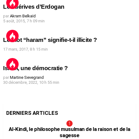
Les dérives d’Erdogan
par
Akram Belkaïd
5 août, 2015, 7 h 09 min
Le mot “haram” signifie-t-il illicite ?
17 mars, 2017, 8 h 15 min
Israël, une démocratie ?
par
Martine Sevegrand
30 décembre, 2022, 10 h 55 min
DERNIERS ARTICLES
Al-Kindi, le philosophe musulman de la raison et de la
sagesse