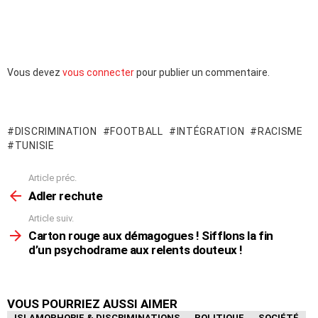
Laisser
Vous devez
vous connecter
pour publier un commentaire.
un
commentaire
DISCRIMINATION
FOOTBALL
INTÉGRATION
RACISME
TUNISIE
Article préc.
En
voir
Adler rechute
plus
Article suiv.
Carton rouge aux démagogues ! Sifflons la fin
d’un psychodrame aux relents douteux !
VOUS POURRIEZ AUSSI AIMER
ISLAMOPHOBIE & DISCRIMINATIONS
POLITIQUE
SOCIÉTÉ