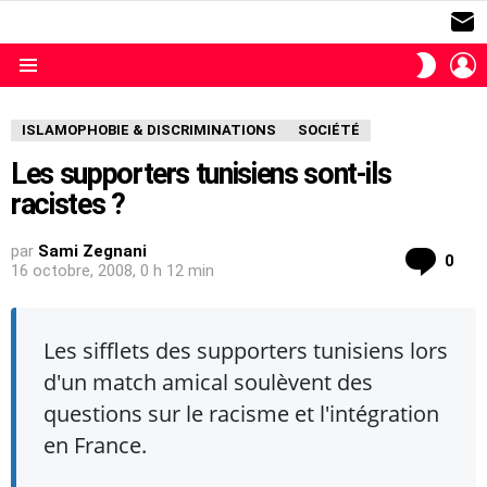
S
L
SWITC
SKIN
Menu
ISLAMOPHOBIE & DISCRIMINATIONS
SOCIÉTÉ
Les supporters tunisiens sont-ils
racistes ?
par
Sami Zegnani
com
0
16 octobre, 2008, 0 h 12 min
Les sifflets des supporters tunisiens lors
d'un match amical soulèvent des
questions sur le racisme et l'intégration
en France.