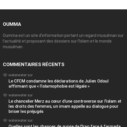
OUMMA
Oumma est un site d’information portant un regard musulman sur
l’actualité et proposant des dossiers sur l’Islam et le monde
musulman.
COMMENTAIRES RÉCENTS
waterwater
sur
Le CFCM condamne les déclarations de Julien Odoul
affirmant que « l’islamophobie est légale »
waterwater
sur
Le chancelier Merz au cœur d’une controverse sur l’islam et
les droits des femmes, un imam appelle au dialogue pour
briser les préjugés
waterwater
sur
Quelles sont les chances de survie de l’Iran face à l’armada