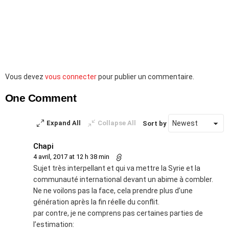
Laisser
Vous devez
vous connecter
pour publier un commentaire.
un
One Comment
commentaire
Expand All
Collapse All
Sort by
Chapi
4 avril, 2017 at 12 h 38 min
Sujet très interpellant et qui va mettre la Syrie et la
communauté international devant un abime à combler.
Ne ne voilons pas la face, cela prendre plus d’une
génération après la fin réelle du conflit.
par contre, je ne comprens pas certaines parties de
l’estimation: