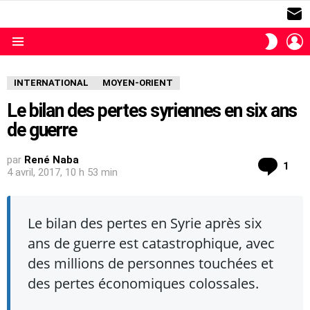
S
L
SWITC
SKIN
Menu
INTERNATIONAL
MOYEN-ORIENT
Le bilan des pertes syriennes en six ans
de guerre
par
René Naba
com
1
4 avril, 2017, 10 h 53 min
Le bilan des pertes en Syrie après six
ans de guerre est catastrophique, avec
des millions de personnes touchées et
des pertes économiques colossales.