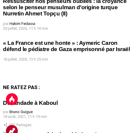
Ressusciter nos penseurs oubliés : la croyance
selon le penseur musulman d’origine turque
Nurretin Ahmet Topçu (II)
par
Hakim Fedaoui
20 juillet, 2026, 11 h 10 min
« La France est une honte » : Aymeric Caron
défend le pédiatre de Gaza emprisonné par Israël
18 juillet, 2026, 13 h 25 min
NE RATEZ PAS :
Débandade à Kaboul
par
Bruno Guigue
18 août, 2021, 11 h 19 min
352
Partages