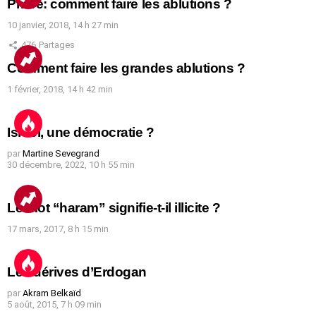
Prière: comment faire les ablutions ?
10 janvier, 2018, 14 h 27 min
476
Partages
Comment faire les grandes ablutions ?
1 février, 2018, 14 h 42 min
Israël, une démocratie ?
par
Martine Sevegrand
30 décembre, 2022, 10 h 55 min
Le mot “haram” signifie-t-il illicite ?
17 mars, 2017, 8 h 15 min
Les dérives d’Erdogan
par
Akram Belkaïd
5 août, 2015, 7 h 09 min