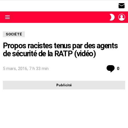
S
L
SWITC
SKIN
Menu
SOCIÉTÉ
Propos racistes tenus par des agents
de sécurité de la RATP (vidéo)
com
5 mars, 2016, 7 h 33 min
0
Publicité