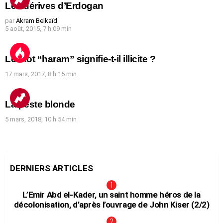
Les dérives d’Erdogan
par
Akram Belkaïd
5 août, 2015, 7 h 09 min
Le mot “haram” signifie-t-il illicite ?
17 mars, 2017, 8 h 15 min
La peste blonde
5 mars, 2018, 10 h 54 min
DERNIERS ARTICLES
L’Emir Abd el-Kader, un saint homme héros de la
décolonisation, d’après l’ouvrage de John Kiser (2/2)