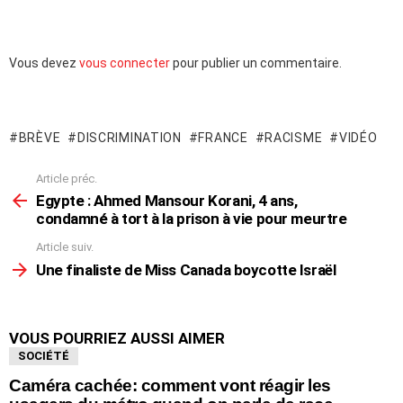
Laisser
Vous devez
vous connecter
pour publier un commentaire.
un
commentaire
BRÈVE
DISCRIMINATION
FRANCE
RACISME
VIDÉO
Article préc.
En
voir
Egypte : Ahmed Mansour Korani, 4 ans,
plus
condamné à tort à la prison à vie pour meurtre
Article suiv.
Une finaliste de Miss Canada boycotte Israël
VOUS POURRIEZ AUSSI AIMER
SOCIÉTÉ
Caméra cachée: comment vont réagir les