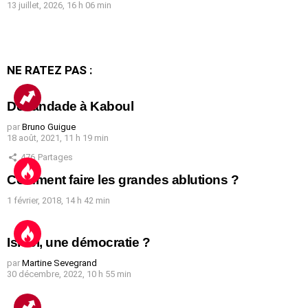
13 juillet, 2026, 16 h 06 min
NE RATEZ PAS :
Débandade à Kaboul
par
Bruno Guigue
18 août, 2021, 11 h 19 min
476
Partages
Comment faire les grandes ablutions ?
1 février, 2018, 14 h 42 min
Israël, une démocratie ?
par
Martine Sevegrand
30 décembre, 2022, 10 h 55 min