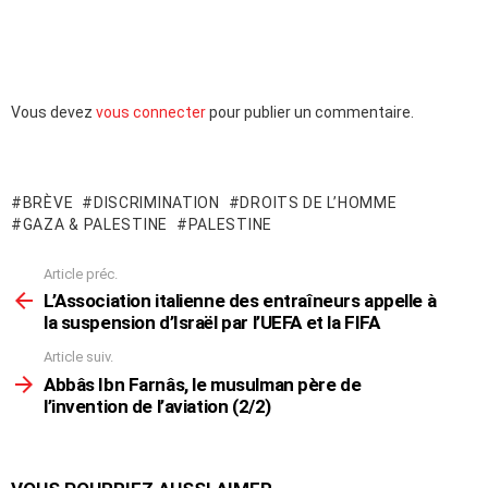
Laisser
Vous devez
vous connecter
pour publier un commentaire.
un
commentaire
BRÈVE
DISCRIMINATION
DROITS DE L’HOMME
GAZA & PALESTINE
PALESTINE
Article préc.
En
voir
L’Association italienne des entraîneurs appelle à
plus
la suspension d’Israël par l’UEFA et la FIFA
Article suiv.
Abbâs Ibn Farnâs, le musulman père de
l’invention de l’aviation (2/2)