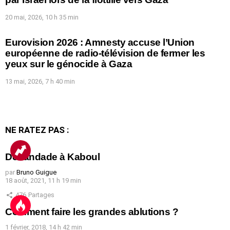
20 mai, 2026, 10 h 35 min
Eurovision 2026 : Amnesty accuse l’Union
européenne de radio-télévision de fermer les
yeux sur le génocide à Gaza
13 mai, 2026, 7 h 40 min
NE RATEZ PAS :
Débandade à Kaboul
par
Bruno Guigue
18 août, 2021, 11 h 19 min
476
Partages
Comment faire les grandes ablutions ?
1 février, 2018, 14 h 42 min