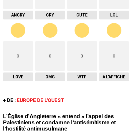
ANGRY
CRY
CUTE
LOL
0
0
0
0
LOVE
OMG
WTF
A L'AFFICHE
+ DE :
EUROPE DE L'OUEST
L’Église d’Angleterre « entend » l’appel des
Palestiniens et condamne l’antisémitisme et
l’hostilité antimusulmane