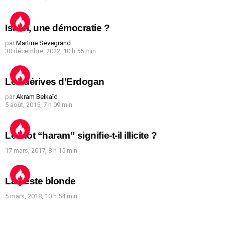
Israël, une démocratie ?
par
Martine Sevegrand
30 décembre, 2022, 10 h 55 min
Les dérives d’Erdogan
par
Akram Belkaïd
5 août, 2015, 7 h 09 min
Le mot “haram” signifie-t-il illicite ?
17 mars, 2017, 8 h 15 min
La peste blonde
5 mars, 2018, 10 h 54 min