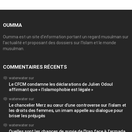
OUMMA
Oumma est un site d’information portant un regard musulman sur
l’actualité et proposant des dossiers sur l’Islam et le monde
musulman.
COMMENTAIRES RÉCENTS
waterwater
sur
Le CFCM condamne les déclarations de Julien Odoul
affirmant que « l’islamophobie est légale »
waterwater
sur
Le chancelier Merz au cœur d’une controverse sur l’islam et
les droits des femmes, un imam appelle au dialogue pour
briser les préjugés
waterwater
sur
Quelles sont les chances de survie de l’Iran face à l’armada