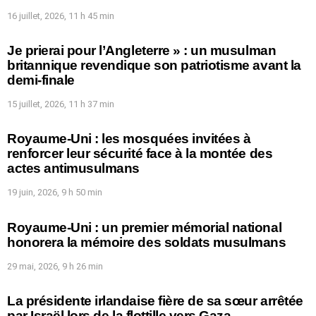
16 juillet, 2026, 11 h 45 min
Je prierai pour l’Angleterre » : un musulman
britannique revendique son patriotisme avant la
demi-finale
15 juillet, 2026, 11 h 37 min
Royaume-Uni : les mosquées invitées à
renforcer leur sécurité face à la montée des
actes antimusulmans
19 juin, 2026, 9 h 50 min
Royaume-Uni : un premier mémorial national
honorera la mémoire des soldats musulmans
29 mai, 2026, 9 h 26 min
La présidente irlandaise fière de sa sœur arrêtée
par Israël lors de la flottille vers Gaza