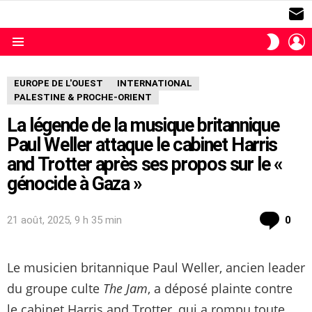
S
L
SWITC
SKIN
Menu
EUROPE DE L'OUEST
INTERNATIONAL
PALESTINE & PROCHE-ORIENT
La légende de la musique britannique
Paul Weller attaque le cabinet Harris
and Trotter après ses propos sur le «
génocide à Gaza »
com
21 août, 2025, 9 h 35 min
0
Le musicien britannique Paul Weller, ancien leader
du groupe culte
The Jam
, a déposé plainte contre
le cabinet Harris and Trotter, qui a rompu toute