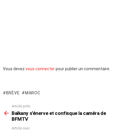
Laisser
Vous devez
vous connecter
pour publier un commentaire.
un
commentaire
BRÈVE
MAROC
Article préc.
En
voir
Balkany s’énerve et confisque la caméra de
plus
BFMTV
Article suiv.