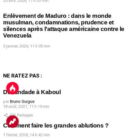
20 avril, 2026, 11 h 33 min
Enlèvement de Maduro : dans le monde
musulman, condamnations, prudence et
silences après l’attaque américaine contre le
Venezuela
5 janvier, 2026, 11 h 05 min
NE RATEZ PAS :
Débandade à Kaboul
par
Bruno Guigue
18 août, 2021, 11 h 19 min
476
Partages
Comment faire les grandes ablutions ?
1 février, 2018, 14 h 42 min