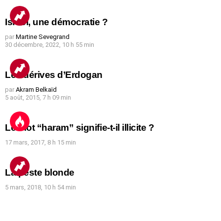
Israël, une démocratie ?
par
Martine Sevegrand
30 décembre, 2022, 10 h 55 min
Les dérives d’Erdogan
par
Akram Belkaïd
5 août, 2015, 7 h 09 min
Le mot “haram” signifie-t-il illicite ?
17 mars, 2017, 8 h 15 min
La peste blonde
5 mars, 2018, 10 h 54 min