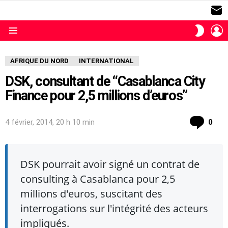
S
L
SWITC
SKIN
Menu
AFRIQUE DU NORD
INTERNATIONAL
DSK, consultant de “Casablanca City
Finance pour 2,5 millions d’euros”
com
4 février, 2014, 20 h 10 min
0
DSK pourrait avoir signé un contrat de
consulting à Casablanca pour 2,5
millions d'euros, suscitant des
interrogations sur l'intégrité des acteurs
impliqués.