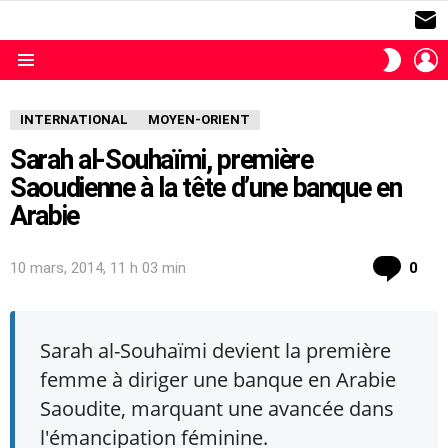
S
L
SWITC
SKIN
Menu
INTERNATIONAL
MOYEN-ORIENT
Sarah al-Souhaïmi, première
Saoudienne à la tête d’une banque en
Arabie
com
10 mars, 2014, 11 h 03 min
0
Sarah al-Souhaïmi devient la première
femme à diriger une banque en Arabie
Saoudite, marquant une avancée dans
l'émancipation féminine.