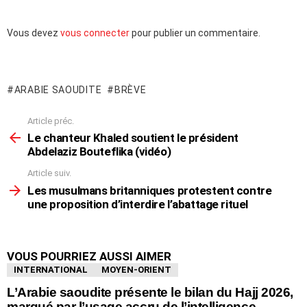
Laisser
Vous devez
vous connecter
pour publier un commentaire.
un
commentaire
ARABIE SAOUDITE
BRÈVE
Article préc.
En
voir
Le chanteur Khaled soutient le président
plus
Abdelaziz Bouteflika (vidéo)
Article suiv.
Les musulmans britanniques protestent contre
une proposition d’interdire l’abattage rituel
VOUS POURRIEZ AUSSI AIMER
INTERNATIONAL
MOYEN-ORIENT
L’Arabie saoudite présente le bilan du Hajj 2026,
marqué par l’usage accru de l’intelligence