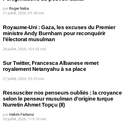
par
Roger Naba
31 juillet, 2026, 0 h 40 min
Royaume-Uni : Gaza, les excuses du Premier
ministre Andy Burnham pour reconquérir
l’électorat musulman
28 juillet, 2026, 10 h 02 min
Sur Twitter, Francesca Albanese remet
royalement Netanyahu à sa place
27 juillet, 2026, 9 h 29 min
Ressusciter nos penseurs oubliés : la croyance
selon le penseur musulman d’origine turque
Nurretin Ahmet Topçu (II)
par
Hakim Fedaoui
20 juillet, 2026, 11 h 10 min