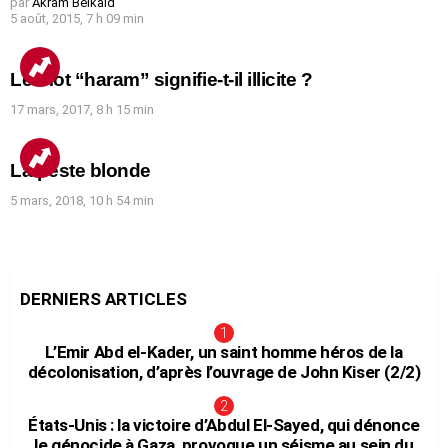
par
Akram Belkaïd
5 août, 2015, 7 h 09 min
Le mot “haram” signifie-t-il illicite ?
17 mars, 2017, 8 h 15 min
La peste blonde
5 mars, 2018, 10 h 54 min
DERNIERS ARTICLES
L’Emir Abd el-Kader, un saint homme héros de la
décolonisation, d’après l’ouvrage de John Kiser (2/2)
États-Unis : la victoire d’Abdul El-Sayed, qui dénonce
le génocide à Gaza, provoque un séisme au sein du