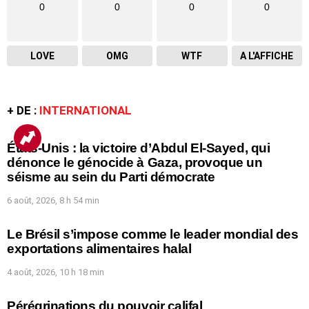
0
0
0
0
LOVE
OMG
WTF
A L'AFFICHE
+ DE :
INTERNATIONAL
États-Unis : la victoire d’Abdul El-Sayed, qui
dénonce le génocide à Gaza, provoque un
séisme au sein du Parti démocrate
6 août, 2026, 8 h 54 min
Le Brésil s’impose comme le leader mondial des
exportations alimentaires halal
4 août, 2026, 10 h 18 min
Pérégrinations du pouvoir califal