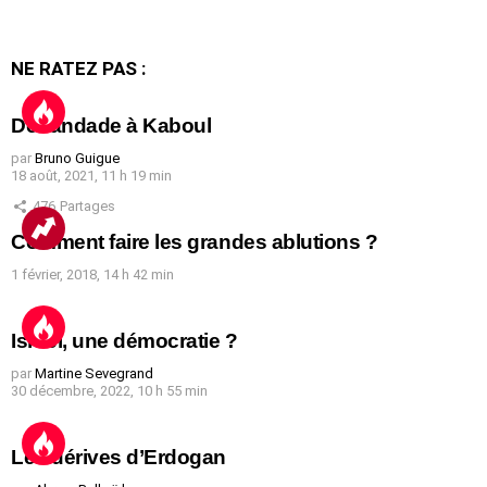
NE RATEZ PAS :
Débandade à Kaboul
par
Bruno Guigue
18 août, 2021, 11 h 19 min
476
Partages
Comment faire les grandes ablutions ?
1 février, 2018, 14 h 42 min
Israël, une démocratie ?
par
Martine Sevegrand
30 décembre, 2022, 10 h 55 min
Les dérives d’Erdogan