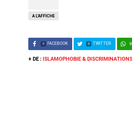
A L'AFFICHE
FACEBOOK
TWITTER
0
0
+ DE :
ISLAMOPHOBIE & DISCRIMINATION