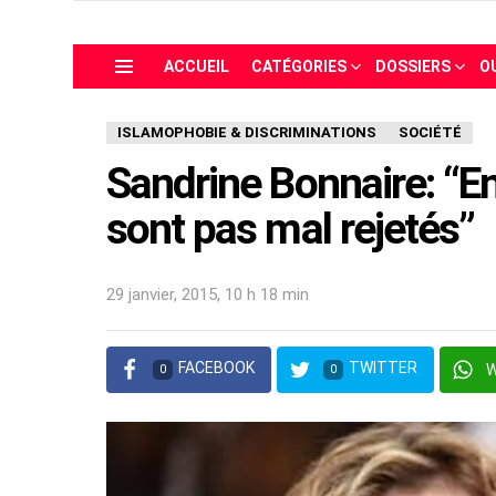
ACCUEIL
CATÉGORIES
DOSSIERS
O
Menu
ISLAMOPHOBIE & DISCRIMINATIONS
SOCIÉTÉ
Sandrine Bonnaire: “E
sont pas mal rejetés”
29 janvier, 2015, 10 h 18 min
FACEBOOK
TWITTER
0
0