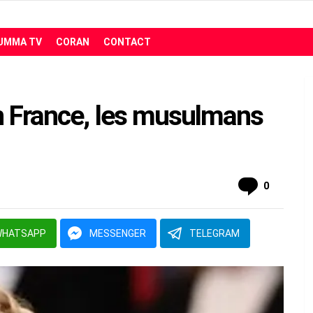
UMMA TV
CORAN
CONTACT
n France, les musulmans
comment
0
WHATSAPP
MESSENGER
TELEGRAM