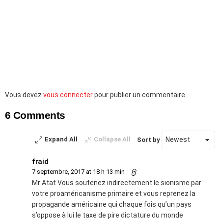
Laisser
Vous devez
vous connecter
pour publier un commentaire.
un
6 Comments
commentaire
Expand All
Collapse All
Sort by
fraid
7 septembre, 2017 at 18 h 13 min
Mr Atat Vous soutenez indirectement le sionisme par
votre proaméricanisme primaire et vous reprenez la
propagande américaine qui chaque fois qu’un pays
s’oppose à lui le taxe de pire dictature du monde