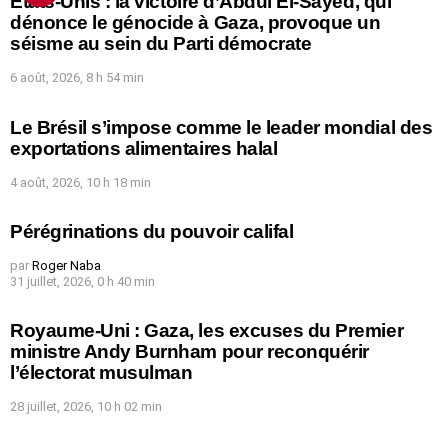
États-Unis : la victoire d’Abdul El-Sayed, qui
dénonce le génocide à Gaza, provoque un
séisme au sein du Parti démocrate
6 août, 2026, 8 h 54 min
Le Brésil s’impose comme le leader mondial des
exportations alimentaires halal
4 août, 2026, 10 h 18 min
Pérégrinations du pouvoir califal
par
Roger Naba
31 juillet, 2026, 0 h 40 min
Royaume-Uni : Gaza, les excuses du Premier
ministre Andy Burnham pour reconquérir
l’électorat musulman
28 juillet, 2026, 10 h 02 min