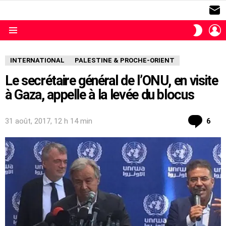
S
L
SWITC
SKIN
Menu
INTERNATIONAL
PALESTINE & PROCHE-ORIENT
Le secrétaire général de l’ONU, en visite
à Gaza, appelle à la levée du blocus
com
31 août, 2017, 12 h 14 min
6