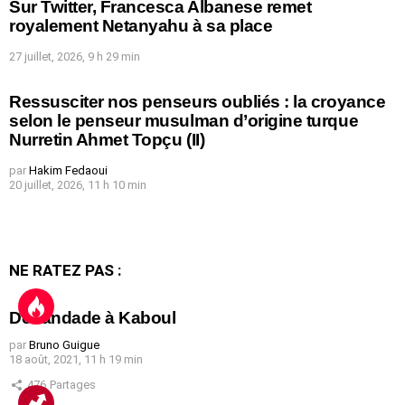
Sur Twitter, Francesca Albanese remet
royalement Netanyahu à sa place
27 juillet, 2026, 9 h 29 min
Ressusciter nos penseurs oubliés : la croyance
selon le penseur musulman d’origine turque
Nurretin Ahmet Topçu (II)
par
Hakim Fedaoui
20 juillet, 2026, 11 h 10 min
NE RATEZ PAS :
Débandade à Kaboul
par
Bruno Guigue
18 août, 2021, 11 h 19 min
476
Partages