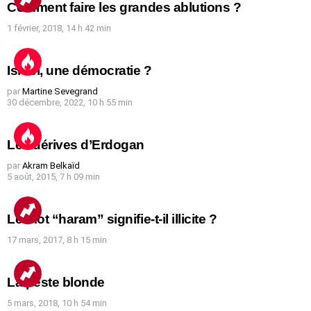
Comment faire les grandes ablutions ?
1 février, 2018, 14 h 42 min
Israël, une démocratie ?
par
Martine Sevegrand
30 décembre, 2022, 10 h 55 min
Les dérives d’Erdogan
par
Akram Belkaïd
5 août, 2015, 7 h 09 min
Le mot “haram” signifie-t-il illicite ?
17 mars, 2017, 8 h 15 min
La peste blonde
5 mars, 2018, 10 h 54 min